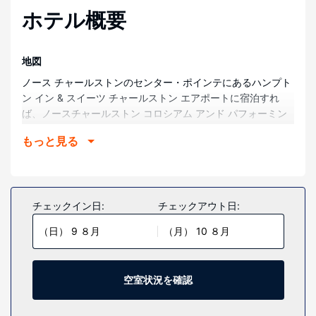
ホテル概要
地図
ノース チャールストンのセンター・ポインテにあるハンプト
ン イン & スイーツ チャールストン エアポートに宿泊すれ
ば、ノースチャールストン コロシアム アンド パフォーミン
グ アーツ センター、カレッジ オブ チャールストンまで車で
もっと見る
15 分で行くことができます。 このホテルは、メディカル ユ
ニバーシティ オブ サウス カロライナまで 13.2 km、チャー
ルストン港まで 13.9 km の場所にあります。
部屋
チェックイン日:
チェックアウト日:
全部で 139 室ある客室には冷蔵庫、液晶テレビがあります。
（日） 9 ８月
（月） 10 ８月
有線インターネット アクセス / WiFi を無料でお使いいただけ
るほか、ケーブルの番組をご覧いただけます。専用バスルー
ムには、バスアメニティ (無料)、ヘアドライヤーが付いてい
ます。セーフティボックス、デスクをご利用いただけ、ハウ
空室状況を確認
スキーピング サービスは、毎日行われます。