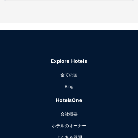
施設
屋外プール、フィットネスセンターをはじめとするレクリエ
ーション設備をお見逃しなく。その他の設備としてこのホテ
ルでは、WiFi (無料)、宴会場、自動販売機をご利用いただけ
ます。
レストラン
無料のビュッフェを毎日、6:00 ～ 10:00 までお召し上がり
いただけます。
Explore Hotels
その他の施設
ビジネスセンター、ドライクリーニング / ランドリー サービ
全ての国
ス、24 時間対応フロントデスクをお使いいただけます。空港
Blog
送迎シャトルサービス (24 時間対応) を無料でご利用いただ
けます。
HotelsOne
会社概要
ホテルのオーナー
よくある質問