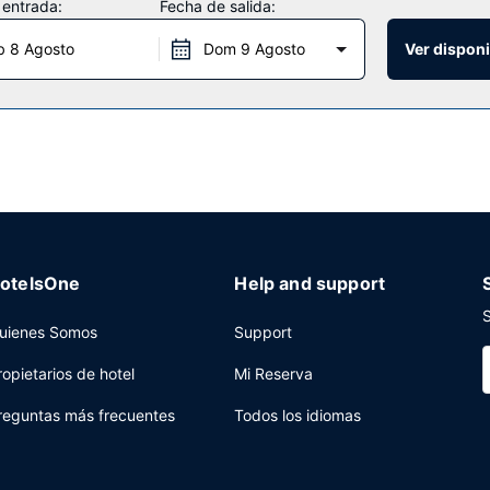
 entrada:
Fecha de salida:
en, como conexión a Internet wifi gratis o una zona de pícnic.
b 8 Agosto
Dom 9 Agosto
Ver disponi
ort West tienes un supermercado a tu disposición. Se ofrece un desa
servicio de recepción las 24 horas y una lavandería a tu disposición.
otelsOne
Help and support
S
uienes Somos
Support
ropietarios de hotel
Mi Reserva
reguntas más frecuentes
Todos los idiomas