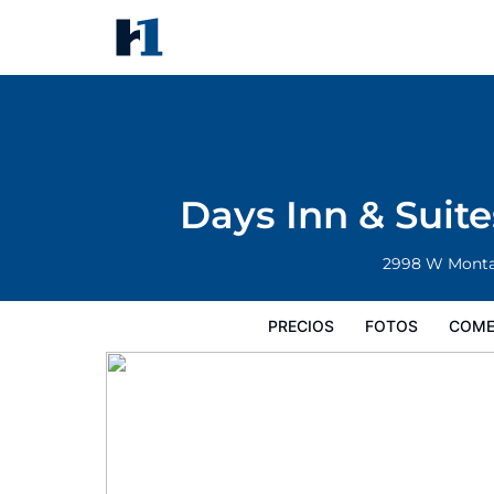
Days Inn & Suites by Wyndham 
Precios
Fotos
Comentarios
Mapa
Days Inn & Suit
2998 W Mont
PRECIOS
FOTOS
COME