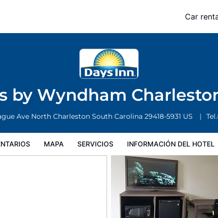
Charleston Airport West
Car renta
Servicios
Información del hotel
Condiciones especiales
es by Wyndham Charlesto
ague Ave
North Charleston
South Carolina
29418-5931
US
Tel.
NTARIOS
MAPA
SERVICIOS
INFORMACIÓN DEL HOTEL