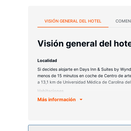
VISIÓN GENERAL DEL HOTEL
COMEN
Visión general del hote
Localidad
Si decides alojarte en Days Inn & Suites by Wynd
menos de 15 minutos en coche de Centro de artes
a 13,1 km de Universidad Médica de Carolina del
Habitaciones
Más información
Te sentirás como en tu propia casa en cualquiera
contacto con los tuyos. Además, podrás disfruta
lluvia y artículos de higiene personal gratuitos. 
posibilidad de solicitar tabla de planchar con pl
Servicios hotel