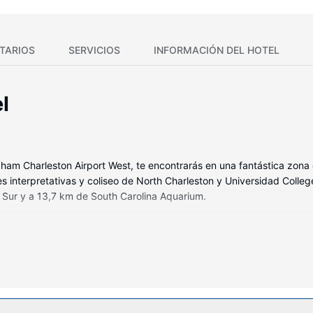
TARIOS
SERVICIOS
INFORMACIÓN DEL HOTEL
l
ham Charleston Airport West, te encontrarás en una fantástica zona 
 interpretativas y coliseo de North Charleston y Universidad Colleg
 Sur y a 13,7 km de South Carolina Aquarium.
 de las 144 habitaciones con aire acondicionado, frigorífico y micro
r de canales por satélite. El baño privado con ducha y bañera combi
Entre las comodidades, se incluyen escritorio, además de un servicio d
ancha.