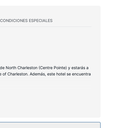
CONDICIONES ESPECIALES
de North Charleston (Centre Pointe) y estarás a
e of Charleston. Además, este hotel se encuentra
ondas. La conexión wifi gratis te mantendrá en
nadas está provisto de cabezal de ducha tipo
e limpieza disponible todos los días y la