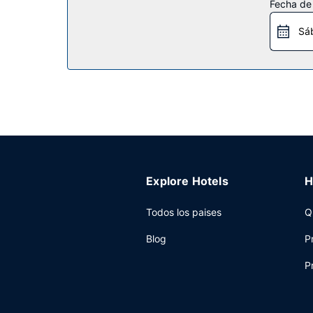
Fecha de
Aprovecha los prácticos servicios que se te ofrec
Sá
Restaurante
En Days Inn & Suites by Wyndham Charleston Airp
06:00 a 09:00.
Otros servicios
Tendrás conexión a Internet por cable gratis, un 
disponible.
Explore Hotels
H
Todos los paises
Q
Blog
P
P