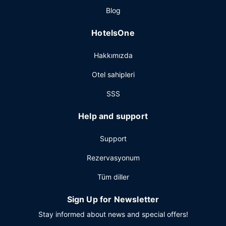
Diğer güzellikler
Blog
Misafirler için ücretsiz kablolu İnternet, 24 saat açık
HotelsOne
resepsiyon ve çamaşırhane mevcuttur. Ücretsiz otopark
vardır.
Hakkımızda
Otel sahipleri
SSS
Help and support
Support
Rezervasyonum
Tüm diller
Sign Up for Newsletter
Stay informed about news and special offers!