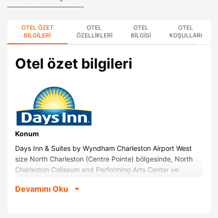
OTEL ÖZET
OTEL
OTEL
OTEL
BILGILERI
ÖZELLIKLERI
BILGISI
KOŞULLARI
Otel özet bilgileri
Konum
Days Inn & Suites by Wyndham Charleston Airport West
size North Charleston (Centre Pointe) bölgesinde, North
Charleston Coliseum and Performing Arts Center ve
College of Charleston ile 15 dakika sürüş mesafesinde
Devamını Oku
konaklama fırsatı sunuyor. Bu otel South Karolayna Tıp
Fakültesi ile 8,1 mi (13,1 km) ve Güney Karolayna
Akvaryumu ile 8,5 mi (13,7 km) mesafede.