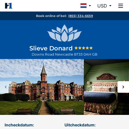
USD
Boek online of bel:
(855) 334-6659
Slieve Donard
Downs Road
Newcastle
BT33 0AH
GB
Incheckdatum:
Uitcheckdatum: