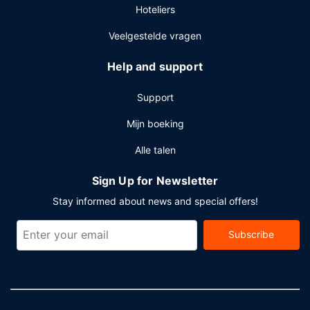
Hoteliers
Enkele van de voorzieningen zijn een
stomerij/wasserijservice, een 24-uurs receptie en een
Veelgestelde vragen
bagageopslagruimte. Plan je een evenement in
Newcastle? Kies voor dit hotel met 1323 vierkante meter
Help and support
aan ruimte, waaronder een conferentieruimte en 11
vergaderruimtes. Ter plaatse heb je gratis
Support
parkeerplaatsen.
Mijn boeking
Alle talen
Sign Up for Newsletter
Stay informed about news and special offers!
Subscribe