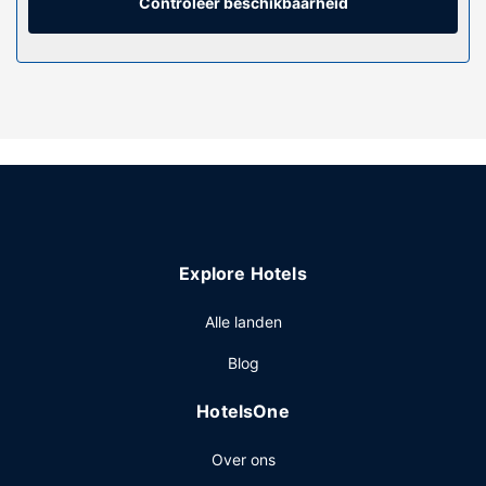
voorzieningen horen een telefoon, net zoals een kluis en
Controleer beschikbaarheid
een koffiezetapparaat/waterkoker.
Algemene voorziening
Ontspan met massages, lichaamsbehandelingen en
gezichtsbehandelingen wanneer je de volledig uitgeruste
spa bezoekt. Als je op zoek bent naar activiteiten, dan
vind je een healthclub, een binnenzwembad en een
bubbelbad vast wel leuk. Enkele voorzieningen van dit
hotel zijn gratis wifi, conciërgeservices en
huwelijksservices.
Restaurant
Explore Hotels
Geniet van lokale gerechten bij J.J. Farrall's, een van de 3
Alle landen
restaurants van dit hotel, of blijf lekker binnen en profiteer
van de 24-uurs roomservice. Sluit je dag af met een
Blog
drankje in een bar/lounge. Op werkdagen wordt er gratis
een ontbijtbuffet geserveerd van 07.00 uur tot 10.00 uur
HotelsOne
en in het weekend is dit beschikbaar van 07.00 uur tot
10.30 uur.
Over ons
Overige voorzieningen