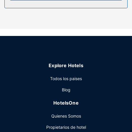
artículos de higiene personal de diseño y secadores de
pelo. Entre las comodidades, se incluyen caja fuerte,
cafetera y tetera y teléfono.
Servicios hotel
Relájate en el spa completo, que ofrece masajes,
tratamientos corporales y tratamientos faciales. Si quieres
divertirte aquí tienes para elegir, con instalaciones
recreativas como un centro de bienestar, una piscina
cubierta y una bañera de hidromasaje. Encontrarás
Explore Hotels
además conexión a Internet wifi gratis, servicios de
conserjería y servicio de celebración de bodas.
Todos los paises
Restaurante
Blog
Si tienes ganas de comer algo de cocina local, ve a J.J.
Farrall's, uno de los 3 restaurantes de este hotel, o
HotelsOne
simplemente llama al servicio de habitaciones las 24 horas.
Qué mejor forma de acabar el día que con una bebida en
Quienes Somos
el bar o lounge. El desayuno bufé gratuito se ofrece entre
semana de 07:00 a 10:00, mientras que el horario de
Propietarios de hotel
sábados y domingos es de 07:00 a 10:30.