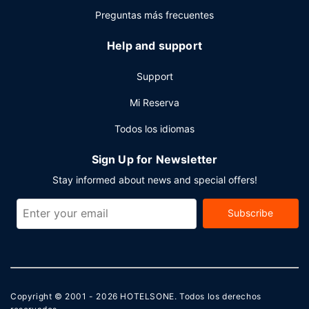
Preguntas más frecuentes
Otros servicios
Tendrás tintorería, un servicio de recepción las 24 horas y
Help and support
consigna de equipaje a tu disposición. ¿Estás organizando
un evento en Newcastle? En este hotel tienes a tu
Support
disposición 1323 metros cuadrados de espacio con zona
para conferencias y 11 salas de reuniones. Hay un
Mi Reserva
aparcamiento sin asistencia gratuito disponible.
Todos los idiomas
Sign Up for Newsletter
Stay informed about news and special offers!
Subscribe
Copyright © 2001 - 2026
HOTELSONE
. Todos los derechos