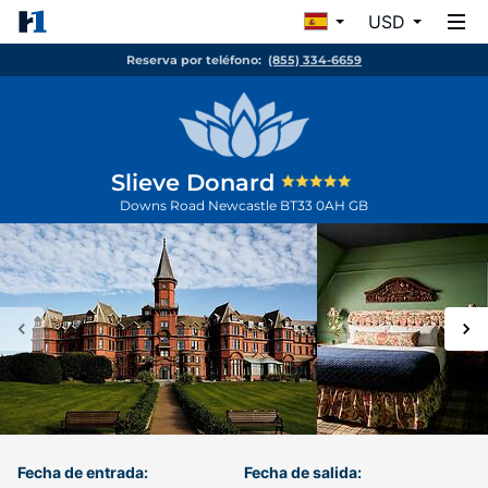
USD
Reserva por teléfono:
(855) 334-6659
Slieve Donard
Downs Road
Newcastle
BT33 0AH
GB
Fecha de entrada:
Fecha de salida: