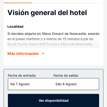
Visión general del hotel
Localidad
Si decides alojarte en Slieve Donard de Newcastle, estarás
en el paseo marítimo y a menos de 15 minutos a pie de
Royal County Down Golf Course y Playa de Newcastle.
Además, este hotel de playa se encuentra a 0,9 km de
Más información
Agencia de actividades al aire libre Tollymore National
Outdoor Centre y a 1,3 km de Parque forestal de
Tollymore.
Habitaciones
Fecha de entrada:
Fecha de salida:
Te sentirás como en tu propia casa en cualquiera de las
Vie 7 Agosto
Sáb 8 Agosto
180 habitaciones con decoraciones diferentes, equipadas
con máquina de café espresso y Smart TV. La conexión
wifi gratis te mantendrá en contacto con los tuyos.
Además, podrás disfrutar de canales digitales. El baño
Ver disponibilidad
privado con ducha y bañera combinadas está provisto de