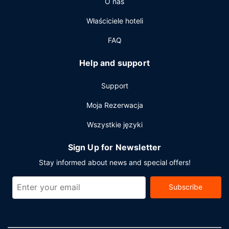
O nas
Udogodnienia biznesowe to komputer stacjonarny, usługi
pralni chemicznej oraz recepcja całodobowa. Jeżeli
Właściciele hoteli
planujesz spotkanie w mieście Nowy Orlean, hotel oferuje
pomieszczenia konferencyjne oraz 6 sale konferencyjne o
FAQ
łącznej powierzchni 419 m kw. (4514 stopy kwadratowe).
Help and support
Support
Moja Rezerwacja
Wszystkie języki
Sign Up for Newsletter
Stay informed about news and special offers!
Subscribe