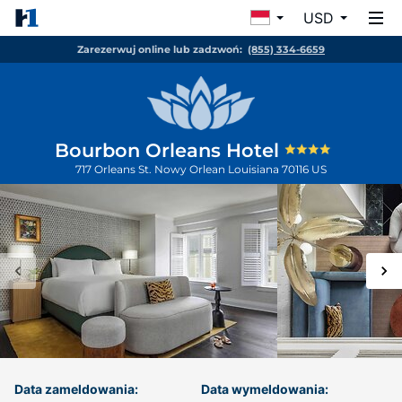
USD
Zarezerwuj online lub zadzwoń:
(855) 334-6659
Bourbon Orleans Hotel
717 Orleans St.
Nowy Orlean
Louisiana
70116
US
Data zameldowania:
Data wymeldowania: