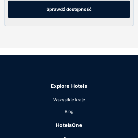
kołdry puchowe i pościel premium. Bezpłatny przewodowy
i bezprzewodowy dostęp do internetu zapewni łączność
Sprawdź dostępność
ze światem, a telewizja kablowa — rozrywkę. Prywatna
łazienka — wyposażenie: prysznic, markowe przybory
toaletowe i suszarki do włosów.
Udogodnienia w obiekcie
Dostępne udogodnienia rekreacyjne to basen odkryty i
centrum fitness. Ten hotel oferuje udogodnienia takie jak
bezpłatny bezprzewodowy dostęp do internetu, obsługa
portierska i usługi weselne.
Restauracja
Explore Hotels
Hotel: znajduje się tutaj restauracja Roux, gdzie możesz
zjeść taki posiłek jak brunch w weekend. Możesz też
Wszystkie kraje
pójść po przekąski, które serwują miejsca takie jak
kawiarniaZrelaksuj się po całym dniu w barze/salonie
Blog
klubowym. Śniadanie na zamówienie jest podawane
codziennie od 8 do południa za opłatą.
HotelsOne
Pozostałe udogodnienia