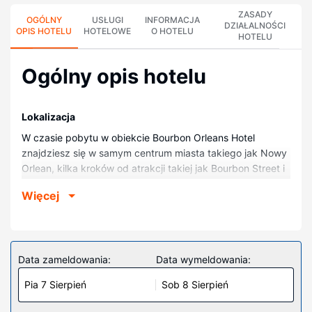
ZASADY
OGÓLNY
USŁUGI
INFORMACJA
DZIAŁALNOŚCI
OPIS HOTELU
HOTELOWE
O HOTELU
HOTELU
Ogólny opis hotelu
Lokalizacja
W czasie pobytu w obiekcie Bourbon Orleans Hotel
znajdziesz się w samym centrum miasta takiego jak Nowy
Orlean, kilka kroków od atrakcji takiej jak Bourbon Street i
pięć minut piechotą od miejsca takiego jak Café du
Więcej
Monde. Hotel (historyczny) znajduje się 0,5 km od atrakcji
takiej jak French Market i 0,7 km od miejsca takiego jak
Jackson Square.
Pokoje
Data zameldowania:
Data wymeldowania:
Poczuj się jak w domu w 220 pokojach, których
Pia 7 Sierpień
Sob 8 Sierpień
wyposażenie to stacja dokująca do iPoda i telewizor
płaskoekranowy. Wyposażenie łóżek to pillowtop oraz