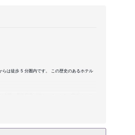
らは徒歩 5 分圏内です。 この歴史のあるホテル
の掛け布団、高級寝具が備わっています。有線インター
スルームには、デザイナーバスアメニティ、ヘアドライ
i (無料)、コンシェルジュ サービス、ウェディ