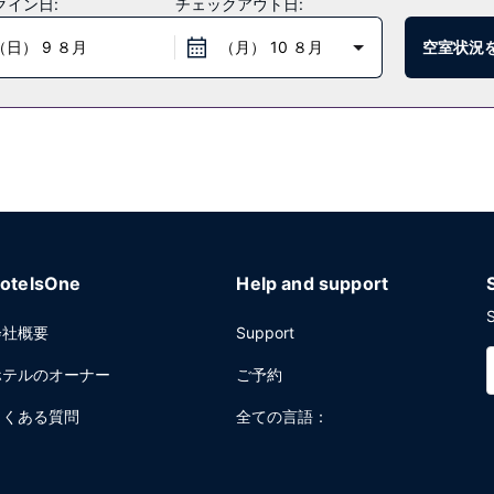
クイン日:
チェックアウト日:
（日） 9 ８月
（月） 10 ８月
空室状況
供しています。また、コーヒーショップ / カフェでは軽食を提供しています
0 ～ 正午 までお召し上がりいただけます (有料)。
 / ランドリー サービス、24 時間対応フロントデスクをお使いいた
 419 平方メートル (4514 平方フィート) のイベント設備をご利用
otelsOne
Help and support
S
会社概要
Support
ホテルのオーナー
ご予約
よくある質問
全ての言語：