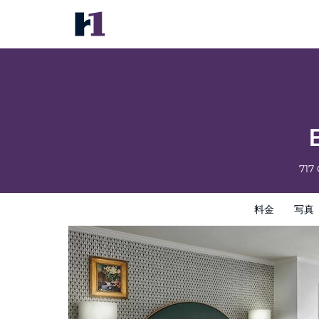
Bourbon Orleans Hotel
料金
写真
レビュー
地図
館内設備
ホテルイン
717 
料金
写真