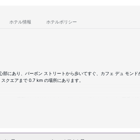
ホテル情報
ホテルポリシー
心部にあり、バーボン ストリートから歩いてすぐ、カフェ デュ モンドか
 スクエアまで 0.7 km の場所にあります。
グステーション、薄型テレビがあります。ピロートップのベッドには、羽毛
ただけるほか、ケーブルの番組をご覧いただけます。シャワーのある専用バ
ション設備をご利用ください。その他の設備としてこのホテルでは、WiF