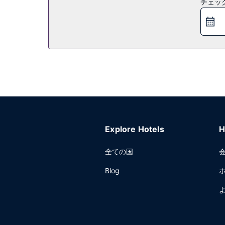
チェッ
レストラン
このホテルのレストラン、Rouxでは、ブランチを提
んで楽しみましょう。オーダー形式の朝食を毎日 8:0
その他の施設
コンピューター ステーション、ドライクリーニング
このホテル の会議スペース、6 室の会議室など総面積
Explore Hotels
H
全ての国
Blog