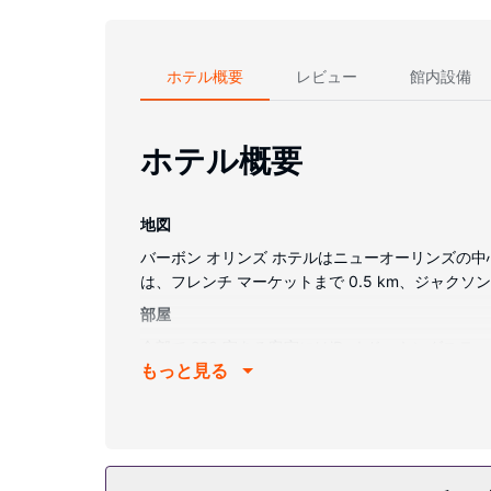
ホテル概要
レビュー
館内設備
ホテル概要
地図
バーボン オリンズ ホテルはニューオーリンズの中
は、フレンチ マーケットまで 0.5 km、ジャクソン
部屋
全部で 220 室ある客室にはiPod ドッキン
もっと見る
ネット アクセス / WiFi を無料でお使いい
ヤーが備わっています。
施設
屋外プール、フィットネスセンターなどのレクリエー
ングサービスをご利用いただけます。