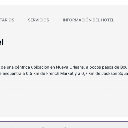
TARIOS
SERVICIOS
INFORMACIÓN DEL HOTEL
l
ás de una céntrica ubicación en Nueva Orleans, a pocos pasos de Bou
 se encuentra a 0,5 km de French Market y a 0,7 km de Jackson Squa
a de las 220 habitaciones con estación de conexión para iPod y telev
 edredón de plumas y ropa de cama de alta calidad para descansar 
xión a Internet por cable y wifi gratis. El baño privado con ducha es
s ofrecidas, que incluyen una piscina al aire libre y gimnasio. Encont