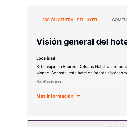
VISIÓN GENERAL DEL HOTEL
COMEN
Visión general del hote
Localidad
Si te alojas en Bourbon Orleans Hotel, disfrutar
Monde. Además, este hotel de interés histórico
Habitaciones
Te sentirás como en tu propia casa en cualquier
Más información
colchones con una capa de acolchado adicional,
tendrás un televisor con canales por cable y cone
diseño y secadores de pelo.
Servicios hotel
Elige entre las numerosas instalaciones recreativa