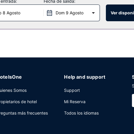
 entrada:
Fecha de salida:
n de bodas.
b 8 Agosto
Dom 9 Agosto
Ver disponi
cioso brunch, aunque también tienes una cafetería. Qué mejor forma 
os días de 08:00 a 12:00 con un coste adicional.
 servicio de recepción las 24 horas a tu disposición. ¿Estás organiz
 espacio con zona para conferencias y 6 salas de reuniones.
otelsOne
Help and support
S
uienes Somos
Support
ropietarios de hotel
Mi Reserva
reguntas más frecuentes
Todos los idiomas