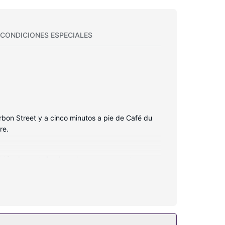
CONDICIONES ESPECIALES
rbon Street y a cinco minutos a pie de Café du
re.
isión de pantalla plana. Las camas cuentan con
plácidamente. Para los momentos de ocio,
tá provisto de artículos de higiene personal de
rarás también conexión a Internet wifi gratis,