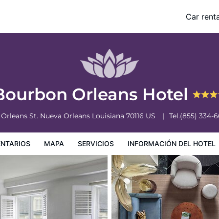
Car renta
nformación del hotel
Condiciones especiales
Bourbon Orleans Hotel
 Orleans St.
Nueva Orleans
Louisiana
70116
US
Tel.
(855) 334-
NTARIOS
MAPA
SERVICIOS
INFORMACIÓN DEL HOTEL