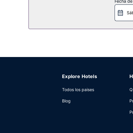
Fecha de
servicios de conserjería y servicio de celebració
Sá
Restaurante
El restaurante Roux de este hotel ofrece un deli
lounge. Se ofrece un desayuno a la carta todos l
Otros servicios
Tendrás una sala de ordenadores, tintorería y un
tienes a tu disposición 419 metros cuadrados de
Explore Hotels
H
Todos los paises
Q
Blog
P
P