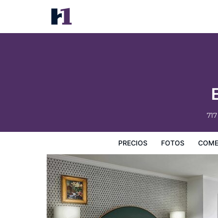
Bourbon Orleans Hotel
Precios
Fotos
Comentarios
Mapa
Servicios
I
717
PRECIOS
FOTOS
COME