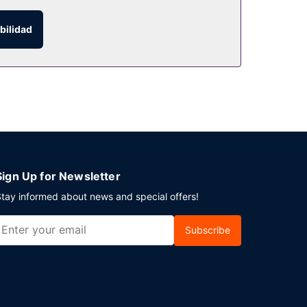
bilidad
de acabar el día que con una bebida en el bar o
ando un evento en Nueva Orleans? En este hotel
Sign Up for Newsletter
tay informed about news and special offers!
Subscribe