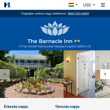
USD
Foglaljon online vagy telefonon
(855) 334-6659
The Barnacle Inn
11 Fair Street
Nantucket
Massachusetts
02554
US
Érkezés napja:
Távozás napja: