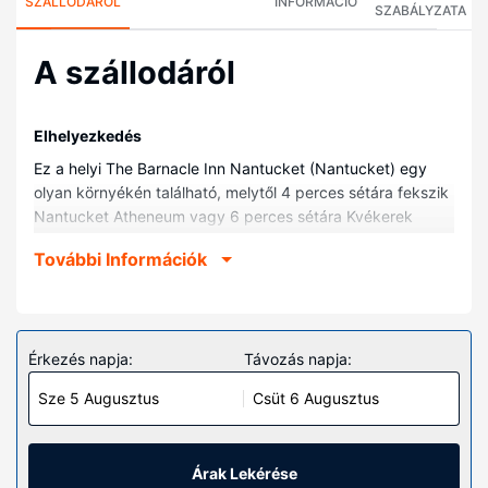
SZÁLLODÁRÓL
INFORMÁCIÓ
SZABÁLYZATA
A szállodáról
Elhelyezkedés
Ez a helyi The Barnacle Inn Nantucket (Nantucket) egy
olyan környékén található, melytől 4 perces sétára fekszik
Nantucket Atheneum vagy 6 perces sétára Kvékerek
Gyűlésháza. Ez a helyi bed and breakfast kb. 0,6 km-re
További Információk
található Bálnavadász Múzeum, ill. 0,8 km-re Első
kongregációs templom helyszíneitől.
Szobák
Helyezze magát kényelembe a(z) 15 légkondicionált
Érkezés napja:
Távozás napja:
szoba egyikében, melyekben hűtőszekrény is található.
Sze 5 Augusztus
Csüt 6 Augusztus
Kapcsolatban maradhat barátaival, családtagjaival, vagy
éppen üzleti ügyeit intézheti, hiszen a szobákban
ingyenes vezeték nélküli internet-hozzáférés is elérhető. A
fürdőszobák mindegyikében van ingyenes piperecikkek
Árak Lekérése