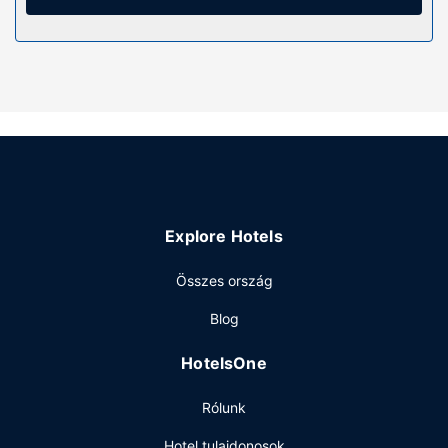
és hajszárító is. A kényelmi felszerelések és szolgáltatások
közé tartozik íróasztal és sötétítőfüggöny, valamint
takarítás igényelhető.
Az ingatlanhoz tartozó felszereltség
Hogy tejesen ellazuljon és kikapcsoljon, gyönyörködjön
a(z) terasz és a(z) kert nyújtotta kilátásban. Az egyéb
szolgáltatások és létesítmények közé tartozik a(z)
ingyenes wifihozzáférés.
Étterem
Explore Hotels
Ingyenes kontinentális reggeli reggelit szolgálnak fel
ingyenes reggeli naponta 8:30 és 10:00 között.
Összes ország
Egyéb felszereltség
Blog
A szálláshelyen ingyenes újságok, poggyászok tárolása
lehetséges és ballonos víz is igénybe vehető. Az autóval
HotelsOne
érkező vendégek számára korlátozott parkolás biztosított
a helyszínen.
Rólunk
Hotel tulajdonosok