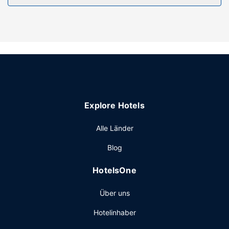
Genieße die den schönen Ausblick von folgenden Punkten:
Terrasse und Garten. Außerdem kannst du kostenloses
WLAN nutzen.
Restaurant
Ein inbegriffenes kontinentales Frühstück wird täglich von
08:30 Uhr bis 10:00 Uhr angeboten.
Sonstige Einrichtungen
Zum Angebot gehören kostenlose Zeitungen in der Lobby,
Explore Hotels
eine Gepäckaufbewahrung und ein Wasserspender. Vor
Ort gibt es Folgendes: begrenzte Parkplätze.
Alle Länder
Blog
HotelsOne
Über uns
Hotelinhaber