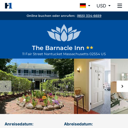
USD
Online buchen oder anrufen:
(855) 334-6659
The Barnacle Inn
11 Fair Street
Nantucket
Massachusetts
02554
US
Anreisedatum:
Abreisedatum: