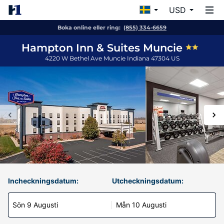
USD
Boka online eller ring:
(855) 334-6659
Hampton Inn & Suites Muncie
4220 W Bethel Ave
Muncie
Indiana
47304
US
Incheckningsdatum:
Utcheckningsdatum:
Sön 9 Augusti
Mån 10 Augusti