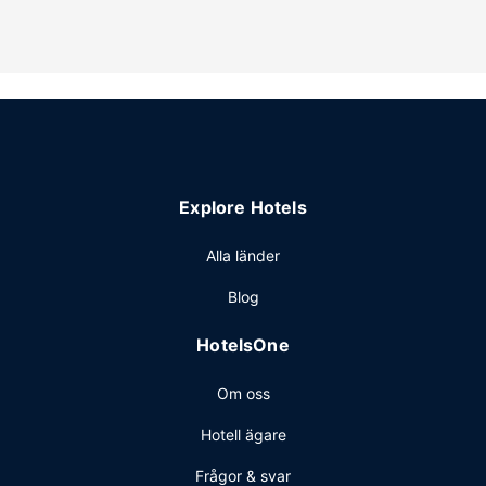
varuautomat.
Restaurang
Här erbjuds en gratis frukostbuffé dagligen mellan 06.00
och 10.00.
Övriga bekvämligheter
Gäster har tillgång till bland annat business-service dygnet
runt, expressutcheckning och kemtvätt/tvättjänster.
Planerar du ett event i Muncie? På detta hotell finns det
Explore Hotels
event- och konferensutrymmen på upp till 80
kvadratmeter, däribland konferensrum och mötesrum.
Alla länder
Avgiftsfri parkering erbjuds på plats.
Blog
HotelsOne
Om oss
Hotell ägare
Frågor & svar