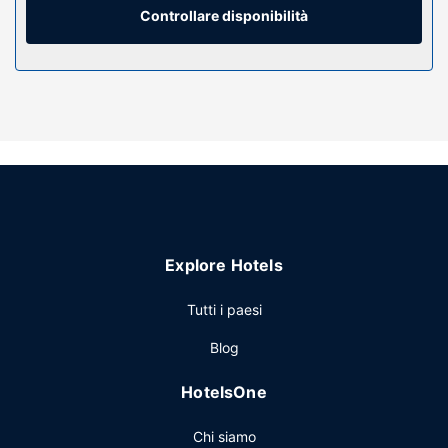
a pioggia e set di cortesia firmati.
Controllare disponibilità
Attrattive della proprietà
Le opportunità di svago non mancano: avrai a disposizione
una palestra aperta giorno e notte, oltre a il Wi-Fi gratuito e
servizi di concierge. In questo hotel potrai inoltre contare
su negozi di articoli da regalo/edicole, un salone di
parrucchiere e servizi per matrimoni.
Ristorante
Scopri il ristorante di un hotel, Le Petit Opus, che serve il
pranzo e la cena. Avrai inoltre a disposizione gli snack
Explore Hotels
acquistabili al bar/caffetteria e il servizio in camera con
orario limitato. Concludi la giornata in bellezza con il tuo
Tutti i paesi
drink preferito! Presso questa struttura troverai un
bar/lounge davvero fantastico. La colazione preparata su
Blog
ordinazione è servita nei giorni feriali dalle ore 06:30 alle
ore 11:00 e nel fine settimana dalle ore 07:00 alle ore
HotelsOne
11:30, dietro pagamento di un supplemento.
Altre attrattive
Chi siamo