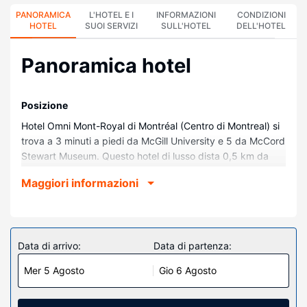
PANORAMICA
L'HOTEL E I
INFORMAZIONI
CONDIZIONI
HOTEL
SUOI SERVIZI
SULL'HOTEL
DELL'HOTEL
Panoramica hotel
Posizione
Hotel Omni Mont-Royal di Montréal (Centro di Montreal) si
trova a 3 minuti a piedi da McGill University e 5 da McCord
Stewart Museum. Questo hotel di lusso dista 0,5 km da
Montreal Museum of Fine Arts e 0,6 km da Eaton Centre.
Maggiori informazioni
Camere
Rilassati in una delle 299 camere della struttura, complete
di docking station per iPod e TV LCD. Riposati su un
comodo letto con materasso a doppio strato e biancheria
Data di arrivo:
Data di partenza:
da letto di alta qualità. Il Wi-Fi gratuito ti consente di
Mer 5 Agosto
Gio 6 Agosto
restare in contatto con il mondo, mentre la TV con canali in
digitale è l'ideale per concedersi un po' di svago. Il bagno
in camera dispone di combinazione doccia/vasca, soffione