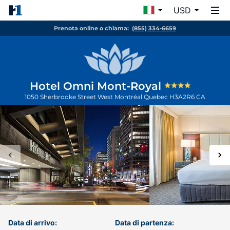
USD
Prenota online o chiama:
(855) 334-6659
Hotel Omni Mont-Royal
1050 Sherbrooke Street West
Montréal
Quebec
H3A2R6
CA
Data di arrivo:
Data di partenza: