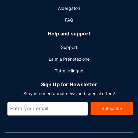
Potrai usufruire di un business center, check-out veloce e
Albergatori
un pratico servizio di lavanderia e lavaggio a secco. Stai
pianificando un evento a Montréal? Presso un hotel avrai a
FAQ
disposizione 2137 metri quadrati di spazio con un'area per
conferenze e 14 sale riunioni.
Help and support
Support
La mia Prenotazione
Tutte le lingue
Sign Up for Newsletter
Stay informed about news and special offers!
Subscribe