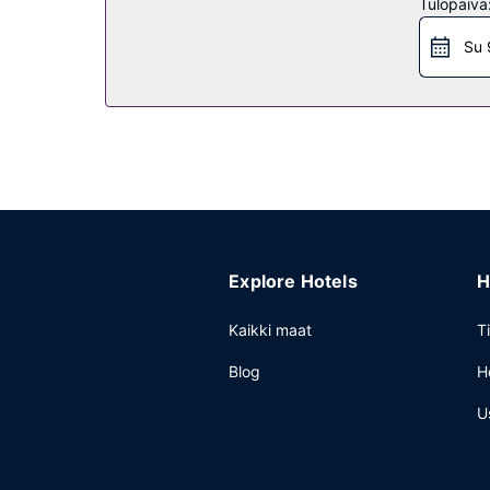
Tulopäivä
Ravintola
Su 
Hotellin ravintola, Le Petit Opus, on hyvä paikka l
nauttimalla muutama drinkki baarissa. Lisämaksull
Muut mukavuudet
Käytössäsi on business center, express-uloskirjau
konferenssitila ja 14 kokoushuonetta.
Explore Hotels
H
Kaikki maat
T
Blog
H
U