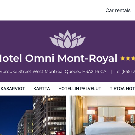
Car rentals
 palvelut
Tietoa hotellista
Hotellin säännöt
otel Omni Mont-Royal
erbrooke Street West
Montreal
Quebec
H3A2R6
CA
Tel.
(855) 
AKASARVIOT
KARTTA
HOTELLIN PALVELUT
TIETOA HOT