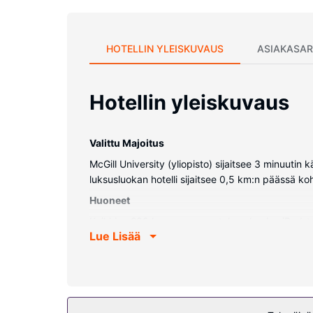
HOTELLIN YLEISKUVAUS
ASIAKASAR
Hotellin yleiskuvaus
Valittu Majoitus
McGill University (yliopisto) sijaitsee 3 minuu
luksusluokan hotelli sijaitsee 0,5 km:n päässä k
Huoneet
Kaikkien 299 huoneen varusteluun kuuluu iPod-tel
Lue Lisää
kuuluu digitaalikanavat sekä ilmainen langaton 
sadesuihkupää ja designer-hygieniatuotteet.
Kiinteistön miellyttävyys
Seuraavat palvelut ovat saatavilla: ympäri vuoro
kuuluu muun muassa lahjatavaraliikkeitä/lehtiki