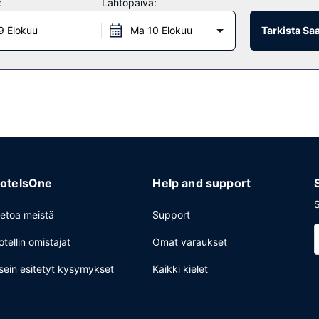
:
Lähtöpäivä:
9 Elokuu
Ma 10 Elokuu
Tarkista Sa
ounaan tai illallisen nauttimiseen. Palveluihin kuuluu myös kahvila ja 
inen tilauksen mukaan valmistettu aamiainen tarjoillaan arkipäivisin k
tuminen ja kuivapesula-/pesulapalvelut. Tämä hotelli tarjoaa asiakkail
otelsOne
Help and support
S
ietoa meistä
Support
otellin omistajat
Omat varaukset
sein esitetyt kysymykset
Kaikki kielet