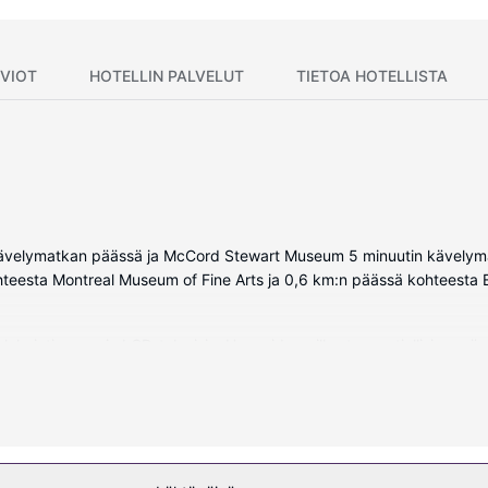
VIOT
HOTELLIN PALVELUT
TIETOA HOTELLISTA
tin kävelymatkan päässä ja McCord Stewart Museum 5 minuutin kävel
ohteesta Montreal Museum of Fine Arts ja 0,6 km:n päässä kohteesta 
akointiasema ja LCD-televisio. Huoneiden pillowtop-patjallisissa sän
internetyhteys. Huoneissa on oma kylpyhuone, ja sen varusteluun ku
kauden auki oleva kuntokeskus, ilmainen langaton internetyhteys ja c
oskeja, kampaamo ja hääpalvelut.