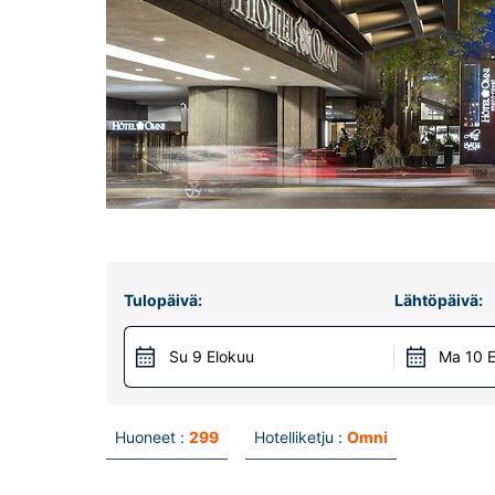
Tulopäivä:
Lähtöpäivä:
Su 9 Elokuu
Ma 10 E
Huoneet :
299
Hotelliketju :
Omni