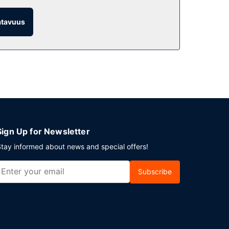
atavuus
huonepalvelu (rajoitettuina aikoina). Päätä päiväsi
lo 6.30–11.00 ja viikonloppuisin klo 7.00–11.30.
leen 2137 neliömetriä kokoustiloja, joihin kuuluu
Sign Up for Newsletter
tay informed about news and special offers!
Subscribe