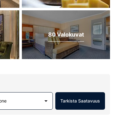
80 Valokuvat
one
Tarkista Saatavuus