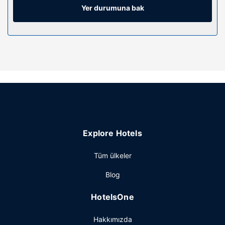
kombinasyonu, geniş duş başlıkları ve lüks
Yer durumuna bak
banyo/kozmetik ürünleri vardır.
Otelin güzelliği
Misafirlerimiz için 24 saat açık spor salonu, ücretsiz
kablosuz İnternet ve danışma (concierge) hizmetleri
bulunmaktadır. Bu otelde misafirler için ayrıca otelde
hediyelik eşya dükkânı/gazete standı, kuaför ve düğün
organizasyonu hizmeti vardır.
Restoran
Otelin restoranı Le Petit Opus misafirlere öğle yemeği veya
Explore Hotels
akşam yemeği servisi yapıyor. Ayrıca kahve
dükkânında/kafede yemek servisi ve belirli saatlerde oda
Tüm ülkeler
servisi imkanı da mevcut. Oteldeki bar/oturma salonu
misafirlere içecek servisi yapıyor. Alakart kahvaltı servisi
Blog
hafta içi 06.30 ve 11, hafta sonu 7 ve 11.30 arasında ücretli
olarak yapılmaktadır.
HotelsOne
Diğer güzellikler
Hakkımızda
Misafirler için ofis, hızlı çıkış ve kuru temizleme/çamaşır