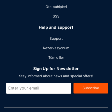
yıkama servisi mevcuttur. Montreal bölgesinde bir etkinlik
Otel sahipleri
mi planlıyorsunuz? Bu otel misafirlerimize 23002 ayak kare
alanda konferans alanı ve 14 toplantı odası sunmaktadır.
SSS
Help and support
Support
Rezervasyonum
Tüm diller
Sign Up for Newsletter
Stay informed about news and special offers!
Subscribe