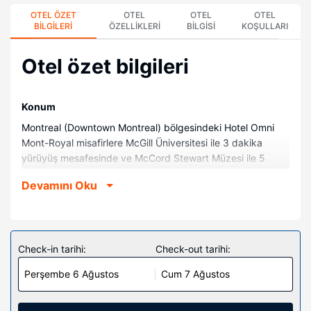
OTEL ÖZET
OTEL
OTEL
OTEL
BILGILERI
ÖZELLIKLERI
BILGISI
KOŞULLARI
Otel özet bilgileri
Konum
Montreal (Downtown Montreal) bölgesindeki Hotel Omni
Mont-Royal misafirlere McGill Üniversitesi ile 3 dakika
yürüyüş mesafesinde ve McCord Stewart Müzesi ile 5
dakika yürüyüş mesafesinde konaklama olanağı sunuyor.
Devamını Oku
Bu lüks otel Montreal Güzel Sanatlar Müzesi ile 0,5 km (0,3
mi) ve Eaton Merkezi ile 0,6 km (0,4 mi) mesafede.
Odalar
299 odada iPod takma konsolu ve LCD televizyon
Check-in tarihi:
Check-out tarihi:
mevcuttur. Pillowtop/yastık üstlü yatağınızda kaliteli yatak
Perşembe 6 Ağustos
Cum 7 Ağustos
takımı vardır. Misafirlerimize ücretsiz kablosuz internet
sunulmaktadır. Misafirlerimizin iyi vakit geçirebilmesi için
dijital TV kanalları vardır. Özel banyo, duş/küvet