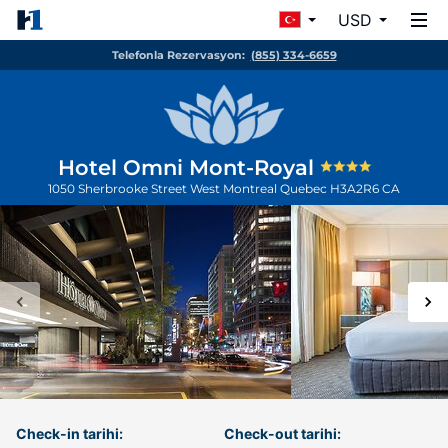
USD
Telefonla Rezervasyon:
(855) 334-6659
Hotel Omni Mont-Royal
1050 Sherbrooke Street West
Montreal
Quebec
H3A2R6
CA
Check-in tarihi:
Check-out tarihi: