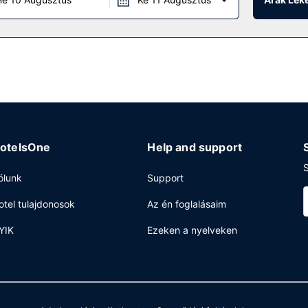
otelsOne
Help and support
S
ólunk
Support
otel tulajdonosok
Az én foglalásaim
YIK
Ezeken a nyelveken