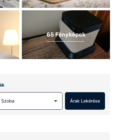
65 Fényképek
ák
1 Szoba
Árak Lekérése