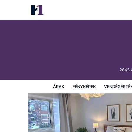
Gite du Survenant
Árak
Fényképek
Vendégértékelések
Térkép
Sz
2645 
ÁRAK
FÉNYKÉPEK
VENDÉGÉRTÉ