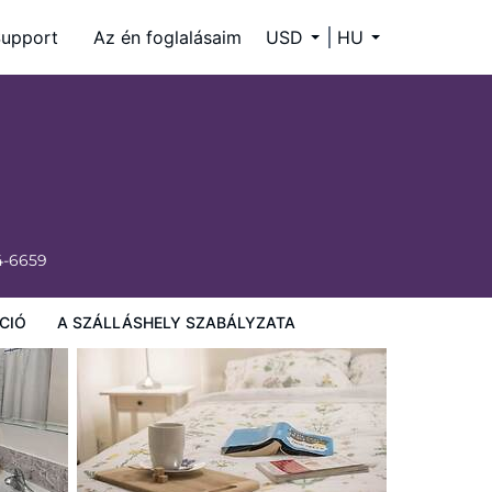
upport
Az én foglalásaim
USD
HU
4-6659
CIÓ
A SZÁLLÁSHELY SZABÁLYZATA