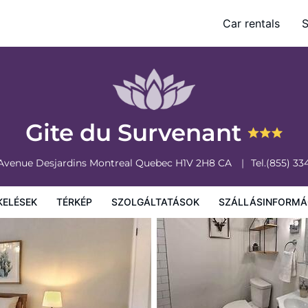
Car rentals
S
olgáltatások
Szállásinformáció
A szálláshely szabályzata
Gite du Survenant
Avenue Desjardins
Montreal
Quebec
H1V 2H8
CA
Tel.
(855) 33
KELÉSEK
TÉRKÉP
SZOLGÁLTATÁSOK
SZÁLLÁSINFORMÁ