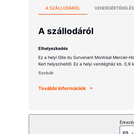
A SZÁLLODÁRÓL
VENDÉGÉRTÉKELÉS
A szállodáról
Elhelyezkedés
Ez a helyi Gite du Survenant Montreal Mercier-Ho
Kert helyszíneitől. Ez a helyi vendégház kb. 0,9 
Szobák
Helyezze magát kényelembe a(z) 5 légkondicion
További Információk
zuhanyzó és hajszárító is. A kényelmi felszerelés
Az ingatlanhoz tartozó felszereltség
Hogy tejesen ellazuljon és kikapcsoljon, gyönyör
wifihozzáférés és piknikező hely.
Egyéb felszereltség
Érkezés
A szálláshelyen gyorsított bejelentkezési lehetős
H