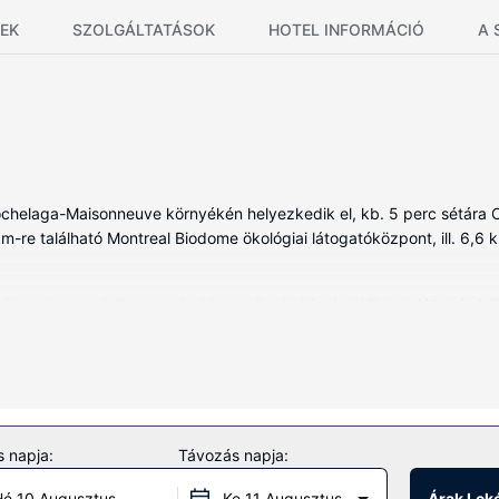
EK
SZOLGÁLTATÁSOK
HOTEL INFORMÁCIÓ
A 
chelaga-Maisonneuve környékén helyezkedik el, kb. 5 perc sétára Olim
km-re található Montreal Biodome ökológiai látogatóközpont, ill. 6,6 k
ált szoba egyikében, melyekben mikrohullámú sütők is található. 
ek és szolgáltatások közé tartozik íróasztal és külön nappali, valamin
ködjön a(z) terasz nyújtotta kilátásban. Az egyéb szolgáltatások és 
 napja:
Távozás napja:
ég, gyorsított kijelentkezési lehetőség és ruhatisztító létesítmények 
é 10 Augusztus
Ke 11 Augusztus
Árak Lek