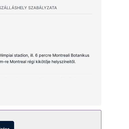
SZÁLLÁSHELY SZABÁLYZATA
piai stadion, ill. 6 percre Montreali Botanikus
m-re Montreal régi kikötője helyszíneitől.
A fürdőszobák mindegyikében van fürdőkád vagy
t takarítás igényelhető.
létesítmények közé tartozik ingyenes
is igénybe vehető.
érése