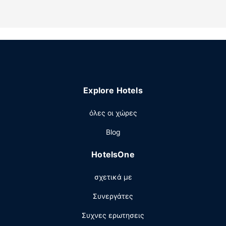
Χαρείτε τη θέα από το αίθριο και κάντε χρήση παροχών,
όπως δωρεάν ασύρματο ίντερνετ και χώρο για πικνίκ.
Άλλες παροχές
Στις σημαντικές παροχές περιλαμβάνονται γρήγορο
check-in, γρήγορο check-out και εγκαταστάσεις
πλυντηρίων.
Explore Hotels
όλες οι χώρες
Blog
HotelsOne
σχετικά με
Συνεργάτες
Συχνες ερωτησεις