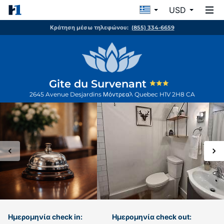
USD
Κράτηση μέσω τηλεφώνου:
(855) 334-6659
Gite du Survenant
2645 Avenue Desjardins
Μόντρεαλ
Quebec
H1V 2H8
CA
Ημερομηνία check in:
Ημερομηνία check out: