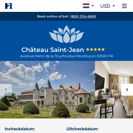
USD
Boek online of bel:
(855) 334-6659
Château Saint-Jean
Avenue Henri de la Tourfondue
Montlucon
03100
FR
Incheckdatum:
Uitcheckdatum: