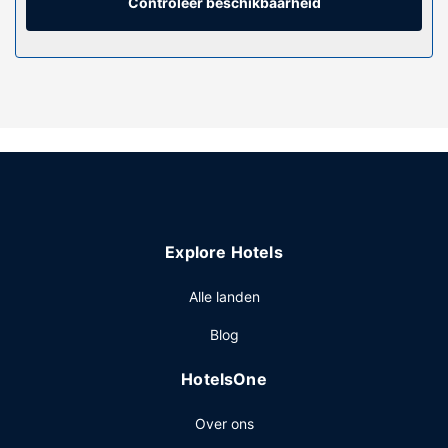
telefoon, net zoals een kluis en een gratis krant.
Controleer beschikbaarheid
Algemene voorziening
Verwen jezelf met massages wanneer je de spa bezoekt.
Je vindt de recreatieve voorzieningen vast leuk, met onder
meer een binnenzwembad en fitnessfaciliteiten. Dit hotel
bevat ook gratis wifi, een kapsalon en hulp bij
uitstapjes/tickets.
Restaurant
Ga iets eten bij Bistrot Saint-Jean, een van de 2
restaurants van dit hotel, of blijf lekker binnen en profiteer
Explore Hotels
van de 24-uurs roomservice. Bestel je favoriete drankje in
een bar/lounge. Dagelijks kun je tegen betaling genieten
Alle landen
van een lekker à-la-carte-ontbijt, dat geserveerd wordt
van 07.00 uur tot 10.00 uur.
Blog
Overige voorzieningen
HotelsOne
Enkele van de voorzieningen zijn een
stomerij/wasserijservice, een 24-uurs receptie en meertalig
Over ons
personeel. Ter plaatse heb je een gratis
valetparkeerservice.