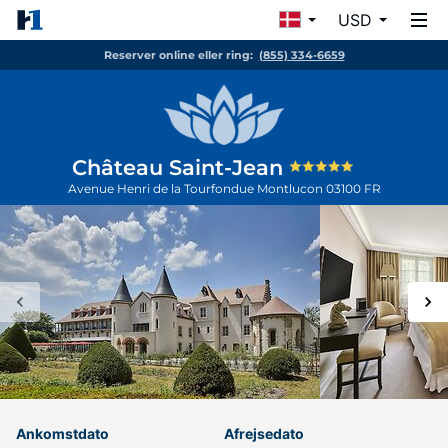
USD
Reserver online eller ring:
(855) 334-6659
Château Saint-Jean
Avenue Henri de la Tourfondue
Montlucon
03100
FR
Ankomstdato
Afrejsedato