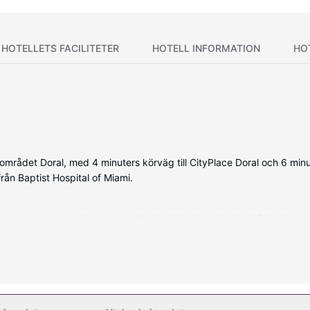
HOTELLETS FACILITETER
HOTELL INFORMATION
HO
området Doral, med 4 minuters körväg till CityPlace Doral och 6 minute
från Baptist Hospital of Miami.
erade rummen med smart-tv. Gratis wi-fi gör att du kan hålla dig up
ettartiklar och hårtorkar. På rummet finns skrivbord, strykjärn/stryk
och conciergetjänster.