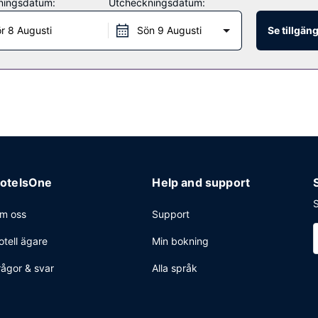
ningsdatum:
Utcheckningsdatum:
 dagligen mellan 06.00 och 10.00.
r 8 Augusti
Sön 9 Augusti
Se tillgän
ckning, reception (öppen dygnet runt) och flerspråkig personal. Avgift
otelsOne
Help and support
S
m oss
Support
otell ägare
Min bokning
rågor & svar
Alla språk