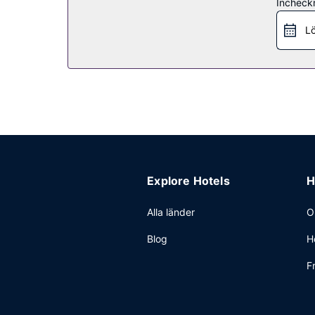
Incheck
Här erbjuds en gratis frukost med självservering
Övriga bekvämligheter
Lö
Gäster har tillgång till bland annat expressutche
Explore Hotels
H
Alla länder
O
Blog
H
F