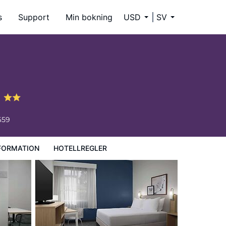
s
Support
Min bokning
USD
SV
l
659
FORMATION
HOTELLREGLER