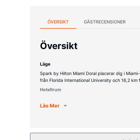
ÖVERSIKT
GÄSTRECENSIONER
Översikt
Läge
Spark by Hilton Miami Doral placerar dig i Miami-
från Florida International University och 16,2 km 
Hotellrum
Känn dig som hemma i ett av de 98 luftkondition
Läs Mer
Privat badrum med badkar eller dusch, gratis toal
Bekvämligheter på anläggningen
Här har du tillgång till utomhuspool, gratis wi-fi 
Restaurang