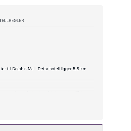
TELLREGLER
r till Dolphin Mall. Detta hotell ligger 5,8 km
pkopplad, och kabel-tv erbjuder underhållning.
bräda och telefon med gratis lokalsamtal.