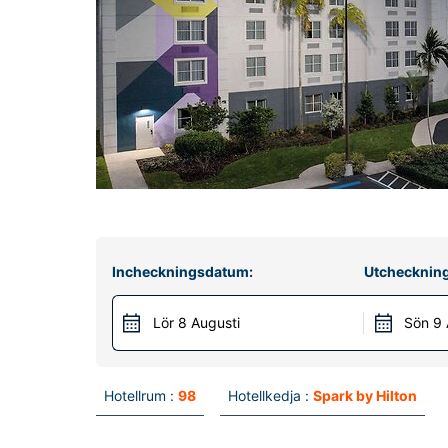
Incheckningsdatum:
Utchecknin
Lör 8 Augusti
Sön 9 
Hotellrum :
98
Hotellkedja :
Spark by Hilton