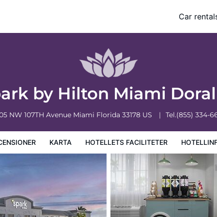
Car rental
ciliteter
Hotellinformation
Hotellregler
ark by Hilton Miami Dora
05 NW 107TH Avenue
Miami
Florida
33178
US
Tel.
(855) 334-6
CENSIONER
KARTA
HOTELLETS FACILITETER
HOTELLIN