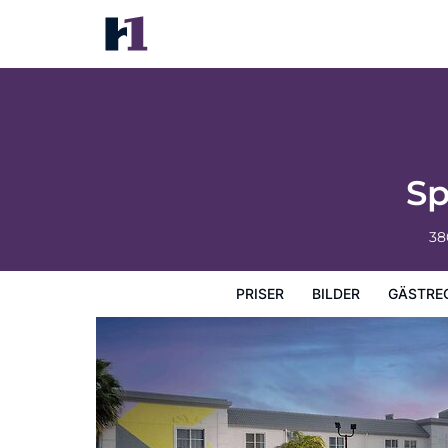
Spark by Hilton Miami Doral
Priser
Bilder
Gästrecensioner
Karta
Hotellets fa
Sp
38
PRISER
BILDER
GÄSTRE