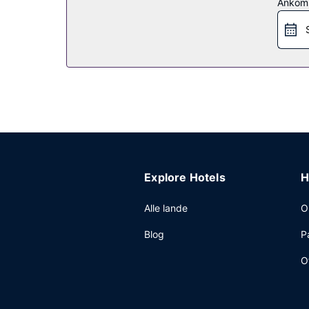
Ankom
Restaurant
Spis dig mæt i amerikanske retter på Salt Cafe 
værelset, hvor der er mulighed for roomservice (i
Andre faciliteter
Gæsterne har blandt andet adgang til gratis inte
Explore Hotels
H
Alle lande
O
Blog
P
O