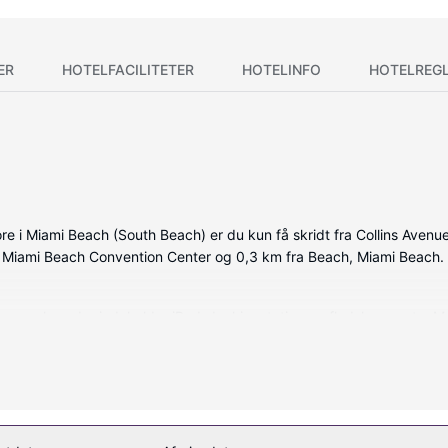
ER
HOTELFACILITETER
HOTELINFO
HOTELREG
re i Miami Beach (South Beach) er du kun få skridt fra Collins Ave
ra Miami Beach Convention Center og 0,3 km fra Beach, Miami Beach.
de værelser, der indeholder iPod-dockingstation og fladskærms-tv. Me
ørger for underholdningen. Værelset har et privat badeværelse med b
, og rengøring udføres dagligt.
dendørs pool og et fitnesscenter. Andre faciliteter på dette hotel i art