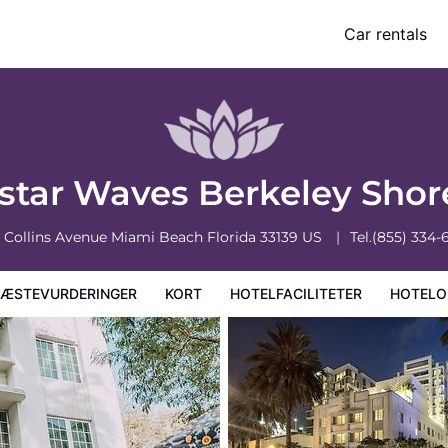
Car rentals
faciliteter
Hoteloplysninger
Hotelregler
ostar Waves Berkeley Sho
0 Collins Avenue
Miami Beach
Florida
33139
US
Tel.
(855) 334-
ÆSTEVURDERINGER
KORT
HOTELFACILITETER
HOTELO