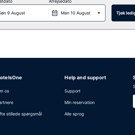
stdato
Afrejsedato
Søn 9 August
Man 10 August
Tjek led
Miami Beach, en restaurant, hvor du kan spise udendørs og nyde drin
 et begrænset antal timer). Kontinental morgenmad tilbydes mod gebyr 
rnetforbindelse via kabel, renseri/vaskeservice og en døgnåben rece
otelsOne
Help and support
S
m os
Support
artnere
Min reservation
fte stillede spørgsmål
Alle sprog