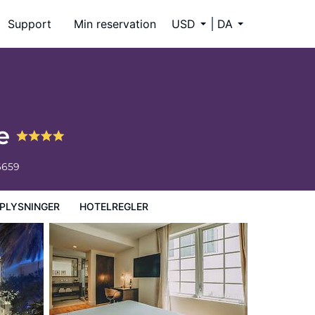
Support
Min reservation
USD
DA
re
6659
PLYSNINGER
HOTELREGLER