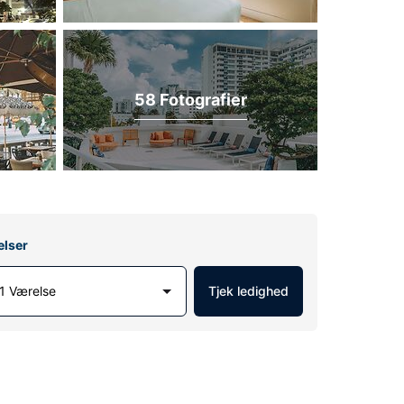
58 Fotografier
elser
1 Værelse
Tjek ledighed