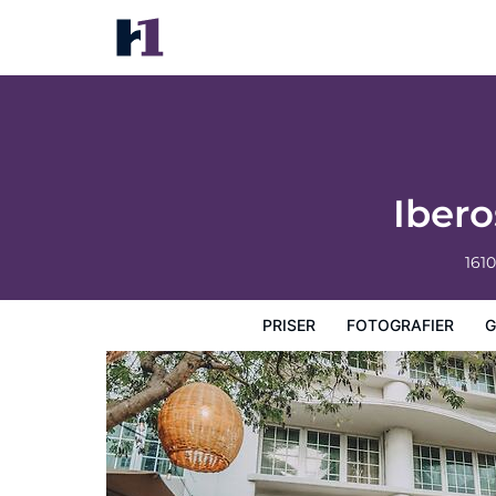
Iberostar Waves Berkeley Shore
Priser
Fotografier
Gæstevurderinger
Kort
Hotel
Iber
161
PRISER
FOTOGRAFIER
G