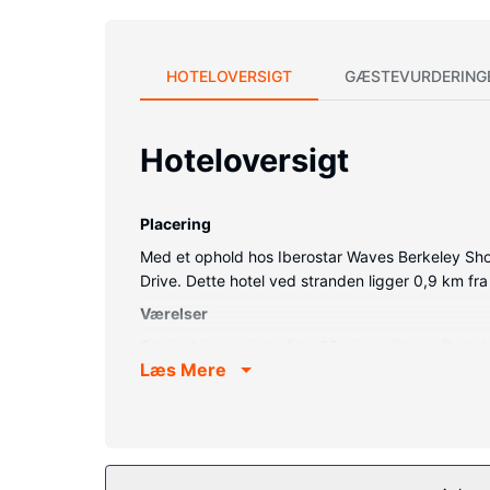
HOTELOVERSIGT
GÆSTEVURDERING
Hoteloversigt
Placering
Med et ophold hos Iberostar Waves Berkeley Sho
Drive. Dette hotel ved stranden ligger 0,9 km f
Værelser
Føl dig hjemme i et af de 95 aircondition-afkøle
Læs Mere
kan du altid komme på nettet, og kabelkanaler s
Faciliteter inkluderer pengeskabe og skriveborde
Ejendomsfacilitet
Drag fordel af de rekreative tilbud, inklusive en u
internetadgang og concierge-tjenester.