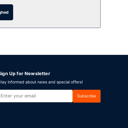
ighed
ks i baren/loungen. Du kan også blive på
dagligt fra kl. 08.00 til kl. 11.00.
ption.
Sign Up for Newsletter
tay informed about news and special offers!
Subscribe