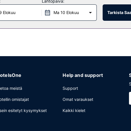
:
Lähtöpäivä:
erikoisuuksiin kuuluu amerikkalainen keittiö. Käytössäsi on myös baari
9 Elokuu
Ma 10 Elokuu
Tarkista Sa
ina aikoina). Maksullinen mannermainen aamiainen tarjotaan päivittäin
uivapesula-/pesulapalvelut ja ympäri vuorokauden auki oleva vastaano
otelsOne
Help and support
S
ietoa meistä
Support
otellin omistajat
Omat varaukset
sein esitetyt kysymykset
Kaikki kielet