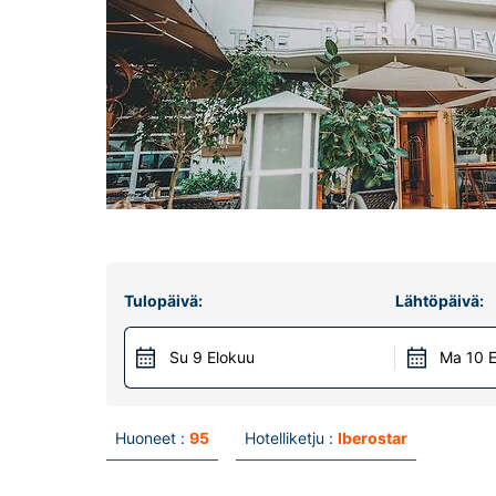
Tulopäivä:
Lähtöpäivä:
Su 9 Elokuu
Ma 10 E
Huoneet :
95
Hotelliketju :
Iberostar