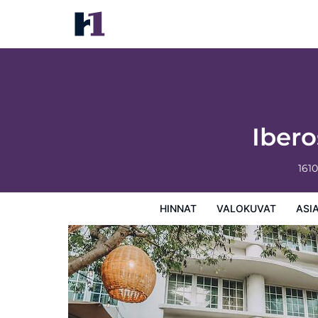
Iberostar Waves Berkeley Shore
Hinnat
Valokuvat
Asiakasarviot
Kartta
Hotellin
Iber
161
HINNAT
VALOKUVAT
ASI