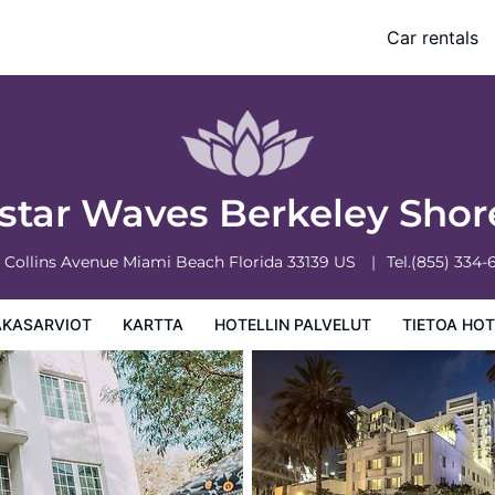
Car rentals
 palvelut
Tietoa hotellista
Hotellin säännöt
ostar Waves Berkeley Sho
0 Collins Avenue
Miami Beach
Florida
33139
US
Tel.
(855) 334-
AKASARVIOT
KARTTA
HOTELLIN PALVELUT
TIETOA HOT