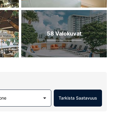
58 Valokuvat
one
Tarkista Saatavuus