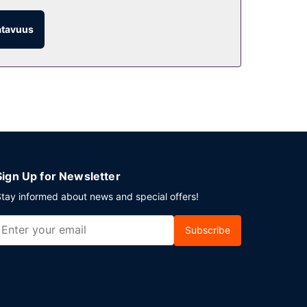
/aulabaari ja voit nauttia ateriasi ulkona.
atavuus
 klo 8.00–11.00.
tto.
Sign Up for Newsletter
tay informed about news and special offers!
Subscribe