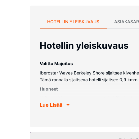
HOTELLIN YLEISKUVAUS
ASIAKASAR
Hotellin yleiskuvaus
Valittu Majoitus
Iberostar Waves Berkeley Shore sijaitsee kivenh
Tämä rannalla sijaitseva hotelli sijaitsee 0,9 
Huoneet
Kaikissa 95 huoneessa on ilmastointi, iPod-telako
Lue Lisää
on oma kylpyhuone, ja sen varusteluun kuuluu suih
Kiinteistön miellyttävyys
Hotellin tarjoamiin harrastuksiin/mukavuuksiin ku
internetyhteys ja concierge-palvelut.