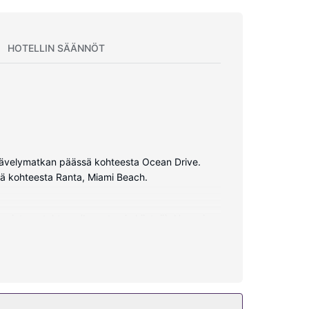
HOTELLIN SÄÄNNÖT
n kävelymatkan päässä kohteesta Ocean Drive.
ssä kohteesta Ranta, Miami Beach.
en internetyhteys (langaton ja kiinteä). Huoneissa
in. Huoneissa on tallelokero ja työpöytä.
 palveluihin kuuluu myös ilmainen langaton