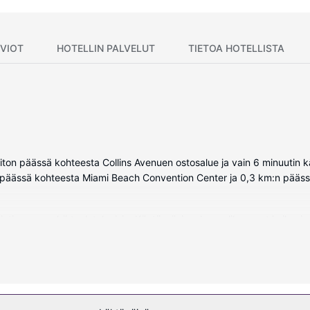
VIOT
HOTELLIN PALVELUT
TIETOA HOTELLISTA
eiton päässä kohteesta Collins Avenuen ostosalue ja vain 6 minuuti
km:n päässä kohteesta Miami Beach Convention Center ja 0,3 km:n pää
intiasema sekä taulutelevisio. Käytössäsi on kaapelikanavat ja ilmain
ku, designer-hygieniatuotteet ja kylpytakit. Huone siivotaan päivittä
uluu ulkouima-allas ja kuntokeskus. Tämän art deco -tyylisen hotellin