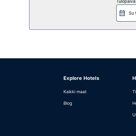
Ravintola
Tulopäivä
Majoituspaikan ravintolan, Salt Cafe Miami Beach, 
Su 
Palveluihin kuuluu myös huonepalvelu (rajoitettu
Muut mukavuudet
Käytössäsi on ilmainen kiinteä internetyhteys, k
Explore Hotels
H
Kaikki maat
T
Blog
H
U