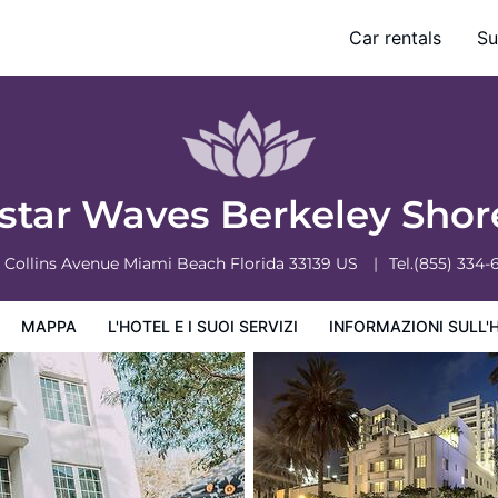
Car rentals
Su
ervizi
Informazioni sull'hotel
Condizioni dell'hotel
ostar Waves Berkeley Sho
0 Collins Avenue
Miami Beach
Florida
33139
US
Tel.
(855) 334-
MAPPA
L'HOTEL E I SUOI SERVIZI
INFORMAZIONI SULL'