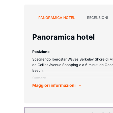
PANORAMICA HOTEL
RECENSIONI
Panoramica hotel
Posizione
Scegliendo Iberostar Waves Berkeley Shore di Miam
da Collins Avenue Shopping e a 6 minuti da Ocea
Beach.
Camere
Maggiori informazioni
Rilassati in una delle 95 camere con aria condizi
wireless e via cavo, ti consente di restare in con
dispone di doccia, set di cortesia firmati e accapp
Attrattive della proprietà
Il divertimento è assicurato grazie ad un'ampia ga