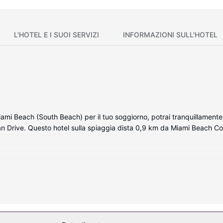
L'HOTEL E I SUOI SERVIZI
INFORMAZIONI SULL'HOTEL
i Beach (South Beach) per il tuo soggiorno, potrai tranquillamente muo
n Drive. Questo hotel sulla spiaggia dista 0,9 km da Miami Beach C
onata della struttura, complete di docking station per iPod e TV a sc
tatto con il mondo, mentre la TV con canali via cavo è l'ideale per co
atoi. I comfort includono casseforti e scrivanie, mentre le pulizie sono
mma di servizi ricreativi, che includono una piscina all'aperto e una 