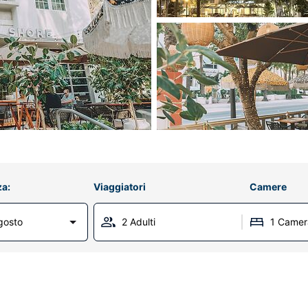
za:
Viaggiatori
Camere
gosto
2 Adulti
1 Camer