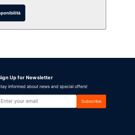
sponibilità
arti per uno spuntino al bar/lounge, mangiare
gamento tutti i giorni dalle ore 08:00 alle ore
eption aperta 24 ore su 24.
Sign Up for Newsletter
tay informed about news and special offers!
Subscribe