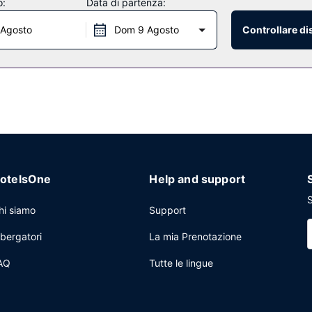
o:
Data di partenza:
 Agosto
Dom 9 Agosto
Controllare di
, eccellente ristorante che propone cucina americana. Puoi anche ferm
amera con orario limitato. La colazione continentale è disponibile a pa
a cavo, un pratico servizio di lavanderia e lavaggio a secco e una rec
otelsOne
Help and support
S
hi siamo
Support
lbergatori
La mia Prenotazione
AQ
Tutte le lingue