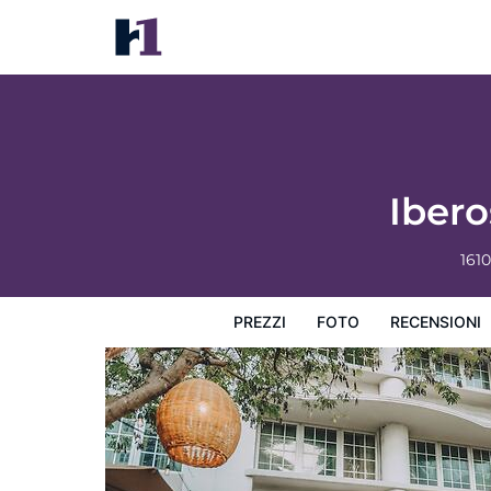
Iberostar Waves Berkeley Shore
Prezzi
Foto
Recensioni
Mappa
L'hotel e i suoi s
Iber
161
PREZZI
FOTO
RECENSIONI