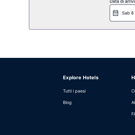
Data di arriv
inoltre, il Wi-Fi gratuito e servizi di concierge.
Sab 8
Ristorante
Scopri i piatti saporiti di Salt Cafe Miami Beach
all'aperto o approfittare del comodo servizio in c
11:00.
Altre attrattive
Potrai usufruire di accesso gratuito a Internet vi
Explore Hotels
H
Tutti i paesi
C
Blog
A
F