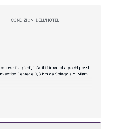
CONDIZIONI DELL'HOTEL
verti a piedi, infatti ti troverai a pochi passi
onvention Center e 0,3 km da Spiaggia di Miami
hermo piatto. La connessione Internet inclusa,
ncedersi un po' di svago. Il bagno in camera
 eseguite tutti i giorni.
palestra. Questo hotel in stile Art Déco propone,