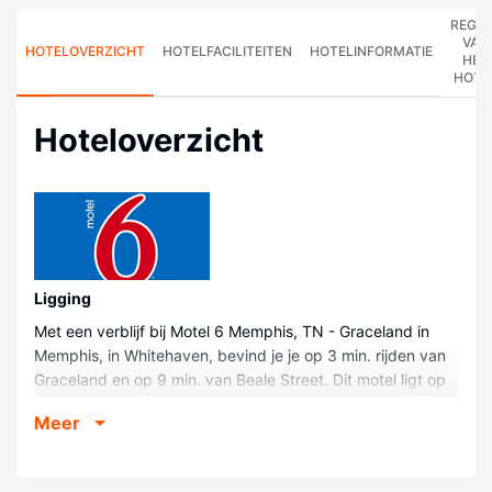
REGE
VAN
HOTELOVERZICHT
HOTELFACILITEITEN
HOTELINFORMATIE
HET
HOTE
Hoteloverzicht
Ligging
Met een verblijf bij Motel 6 Memphis, TN - Graceland in
Memphis, in Whitehaven, bevind je je op 3 min. rijden van
Graceland en op 9 min. van Beale Street. Dit motel ligt op
11,8 km van FedExForum en op 12,4 km van Universiteit
Meer
van Memphis.
Kamers