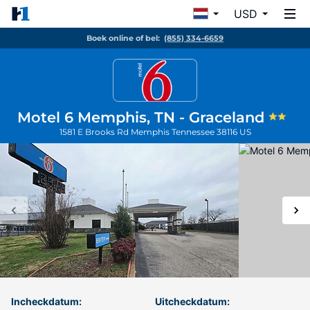
USD
Boek online of bel:
(855) 334-6659
Motel 6 Memphis, TN - Graceland
1581 E Brooks Rd
Memphis
Tennessee
38116
US
Incheckdatum:
Uitcheckdatum: