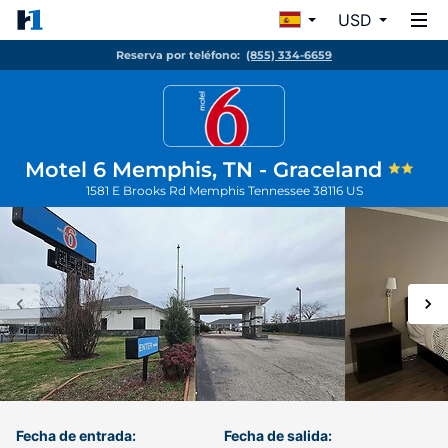
USD
Reserva por teléfono:
(855) 334-6659
Motel 6 Memphis, TN - Graceland
1581 E Brooks Rd
Memphis
Tennessee
38116
US
Fecha de entrada:
Fecha de salida: