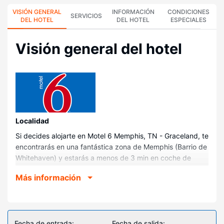
VISIÓN GENERAL
INFORMACIÓN
CONDICIONES
SERVICIOS
DEL HOTEL
DEL HOTEL
ESPECIALES
Visión general del hotel
Localidad
Si decides alojarte en Motel 6 Memphis, TN - Graceland, te
encontrarás en una fantástica zona de Memphis (Barrio de
Whitehaven) y estarás a menos de 3 min en coche de
Graceland y a 9 de Beale Street. Además, este motel se
Más información
encuentra a 11,8 km de FedExForum y a 12,4 km de
University of Memphis.
Habitaciones
Te sentirás como en tu propia casa en cualquiera de las 60
Fecha de entrada:
Fecha de salida: