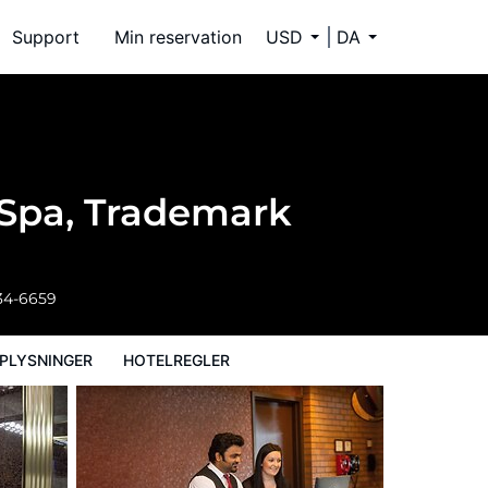
Support
Min reservation
USD
DA
 Spa, Trademark
34-6659
PLYSNINGER
HOTELREGLER