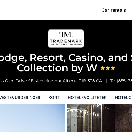
sino, and Spa, Trademark Collection by W
Car rentals
ger
Kort
Hotelfaciliteter
Hoteloplysninger
Hotelregler
odge, Resort, Casino, and
Collection by W
ss Glen Drive SE
Medicine Hat
Alberta
T1B 3T8
CA
Tel.
(855) 3
ÆSTEVURDERINGER
KORT
HOTELFACILITETER
HOTELO