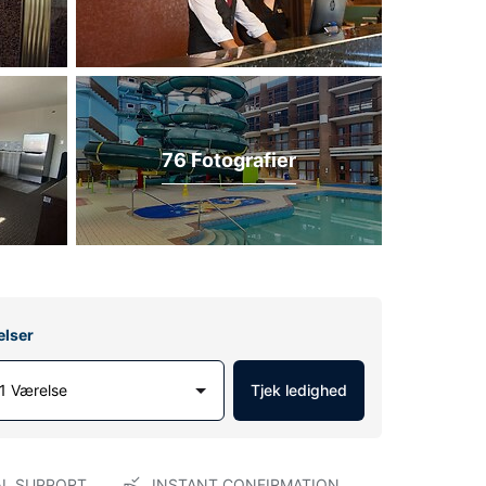
76 Fotografier
elser
1 Værelse
Tjek ledighed
AL SUPPORT
INSTANT CONFIRMATION