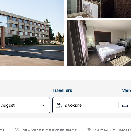
o
Travellers
Vær
 August
2 Voksne
TS
25+ YEARS OF EXPERIENCE
24/7 MULTILINGU