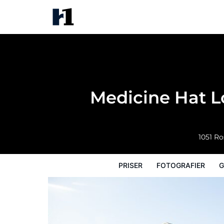
Medicine Hat Lodge, Resort, Ca
Priser
Fotografier
Gæstevurderin
Medicine Hat L
1051 Ro
PRISER
FOTOGRAFIER
G