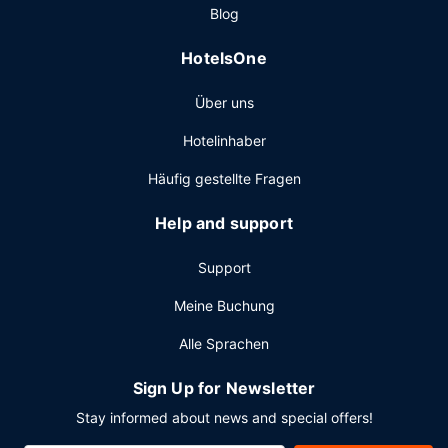
Blog
Zimmer und nutz den Zimmerservice (bitte Zeiten
beachten). Etwas Entspannung gefällig? Leg eine Pause
HotelsOne
an einer der 2 Bars/Lounges ein. Ein inbegriffenes
Frühstücksbuffet wird täglich von 06:30 Uhr bis 10:00 Uhr
Über uns
angeboten.
Sonstige Einrichtungen
Hotelinhaber
Zum Angebot gehören ein kostenloser Internetzugang per
Häufig gestellte Fragen
Kabel, ein Express-Check-out und eine rund um die Uhr
besetzte Rezeption. Wenn du eine Veranstaltung in
Help and support
Medicine Hat planst, ist dieses Hotel eine gute Wahl, denn
zu den 8000 Quadratfuß (743 Quadratmeter) großen
Support
Veranstaltungsräumlichkeiten zählen ein Konferenzzentrum
und 8 Tagungsräume. Vor Ort gibt es Folgendes: Parken
Meine Buchung
ohne Service (kostenlos).
Alle Sprachen
Sign Up for Newsletter
Stay informed about news and special offers!