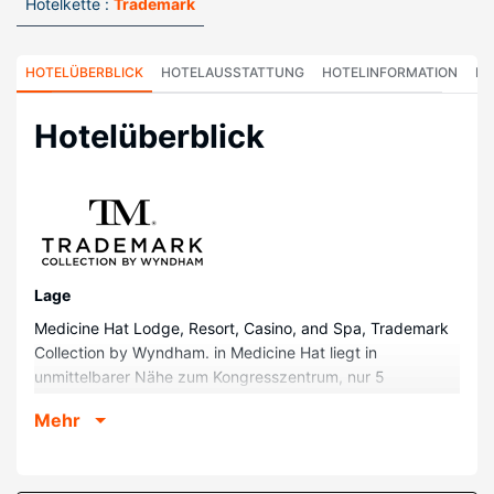
Hotelkette :
Trademark
HOTELÜBERBLICK
HOTELAUSSTATTUNG
HOTELINFORMATION
HO
Hotelüberblick
Lage
Medicine Hat Lodge, Resort, Casino, and Spa, Trademark
Collection by Wyndham. in Medicine Hat liegt in
unmittelbarer Nähe zum Kongresszentrum, nur 5
Gehminuten von Galaxy Cinemas Medicine Hat und
Mehr
Medicine Hat Mall entfernt. Dieses Hotel mit Casino ist 2,5
km von Medicine Hat Exhibition & Stampede und 4,2 km
von Medicine Hat College entfernt.