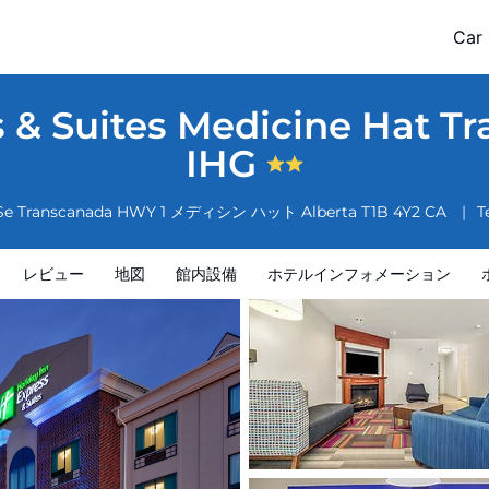
t Transcanada Hwy 1 by IHG
Car 
インフォメーション
ホテルポリシー
s & Suites Medicine Hat T
IHG
 Se Transcanada HWY 1
メディシン ハット
Alberta
T1B 4Y2
CA
Te
レビュー
地図
館内設備
ホテルインフォメーション