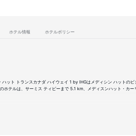
ホテル情報
ホテルポリシー
ン ハット トランスカナダ ハイウェイ 1 by IHGはメディシン ハット
のホテルは、サーミス ティピーまで 5.1 km、メディスンハット・カーリ
型テレビなどが備わっており、ゆっくりおくつろぎいただけます。ピロー
お使いいただけるほか、ケーブルの番組をご覧いただけます。シャワー付き