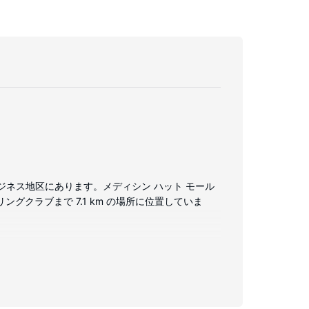
のビジネス地区にあります。メディシン ハット モール
ングクラブまで 7.1 km の場所に位置していま
トップのベッドに、高級寝具が付いています。有線
浴槽のある専用バスルームには、深めの浴槽、バスアメ