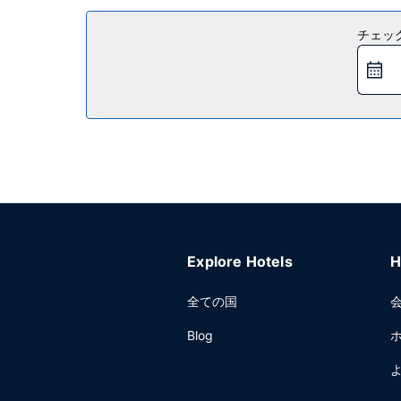
屋内プール、ウォータースライダー、ホットタブなど
チェッ
ニューススタンド、宴会場をご利用いただけます
レストラン
無料のフル ブレックファストを、平日は 6:00 ～ 9
その他の施設
24 時間対応ビジネスセンター、エクスプレス チ
Explore Hotels
H
全ての国
Blog