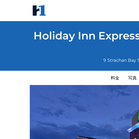
Holiday Inn Express & Suites Medicine Ha
料金
写真
レビュー
地図
館内設備
ホテル
Holiday Inn Expres
9 Strachan Bay
料金
写真