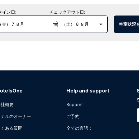
のレクリエーション設備をぜひご利用ください。その他の設備としてこのホ
クイン日:
チェックアウト日:
。
（金） 7 ８月
（土） 8 ８月
空室状況
:30 まで、週末は 6:00 ～ 10:00 までお召し上がりいただけます。
ェックイン、エクスプレス チェックアウトをお使いいただけます。敷地内
otelsOne
Help and support
S
会社概要
Support
ホテルのオーナー
ご予約
よくある質問
全ての言語：