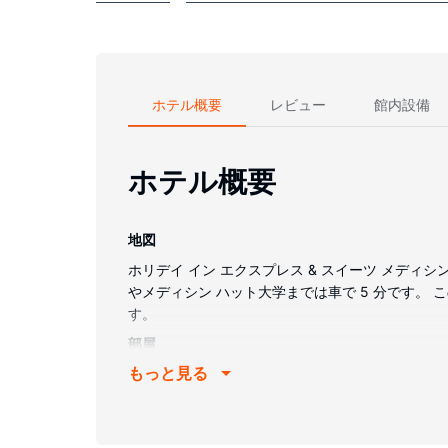
ホテル概要
レビュー
館内設備
ホテル概要
地図
ホリデイ イン エクスプレス & スイーツ メディシ
やメディシン ハット大学までは車で 5 分です。 こ
す。
部屋
もっと見る
全部で 96 ある冷房完備の客室には冷蔵庫、薄
インターネット アクセス / WiFi を無料で
ニティ (無料)が備わっています。
施設