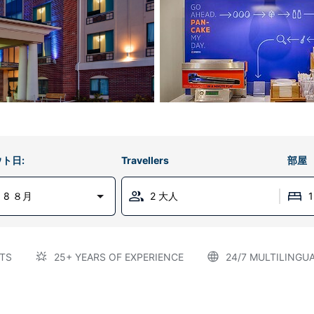
ト日:
Travellers
部屋
 8 ８月
2 大人
TS
25+ YEARS OF EXPERIENCE
24/7 MULTILINGU