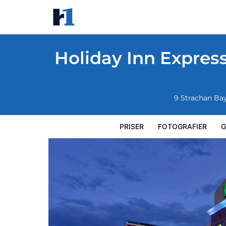
Holiday Inn Express & Suites Medicine Ha
Priser
Fotografier
Gæstevurderinger
Kort
Hotel
Holiday Inn Expres
9 Strachan Ba
PRISER
FOTOGRAFIER
G