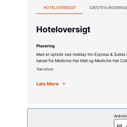
HOTELOVERSIGT
GÆSTEVURDERING
Hoteloversigt
Placering
Med et ophold ved Holiday Inn Express & Suites M
kørsel fra Medicine Hat Mall og Medicine Hat Col
Værelser
Føl dig hjemme i et af de 96 aircondition-afkøl
Læs Mere
Med gratis internetforbindelse via kabel og Wi-
en kombination af bruser/badekar, dybe badekar og
Ejendomsfacilitet
Sørg for at nyde de rekreative faciliteter, der in
internetadgang, gavebutik/aviskiosk og festsal.
Ankom
Restaurant