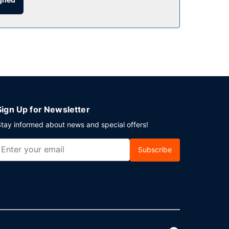
e.
selvstændig parkering er til rådighed på stedet.
Sign Up for Newsletter
tay informed about news and special offers!
Subscribe