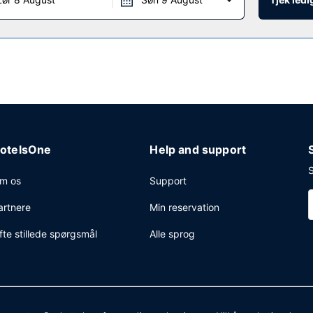
 kl. 06.00 til kl. 09.30 og fra kl. 06.00 til kl. 10.00 i weekendern
 forretningscenter, hurtig indtjekning og hurtig udtjekning. Gratis 
otelsOne
Help and support
S
m os
Support
artnere
Min reservation
fte stillede spørgsmål
Alle sprog