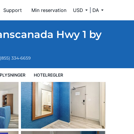
Support
Min reservation
USD
DA
ranscanada Hwy 1 by
(855) 334-6659
PLYSNINGER
HOTELREGLER