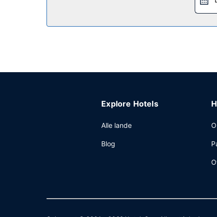
Gratis komplet morgenmad serveres på hverdage fra
Andre faciliteter
Gæsterne har blandt andet adgang til et døgnåbent
Explore Hotels
H
Alle lande
O
Blog
P
O