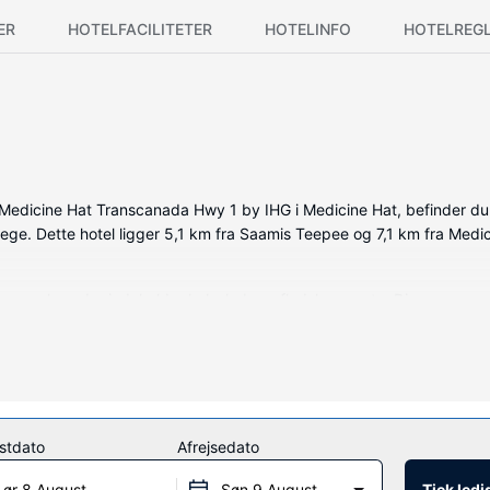
ER
HOTELFACILITETER
HOTELINFO
HOTELREG
edicine Hat Transcanada Hwy 1 by IHG i Medicine Hat, befinder du di
lege. Dette hotel ligger 5,1 km fra Saamis Teepee og 7,1 km fra Medic
ede værelser, der indeholder køleskab og fladskærms-tv. Din seng e
Fi kan du altid komme på nettet, og kabelkanaler sørger for underho
 gratis toiletartikler.
kluderer en indendørs pool, en vandrutsjebane og et boblebad. Andre fa
stdato
Afrejsedato
Lør 8 August
Søn 9 August
Tjek led