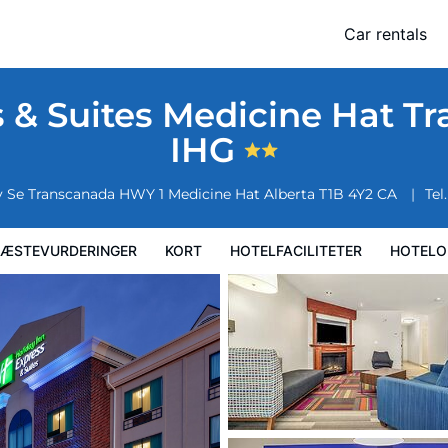
t Transcanada Hwy 1 by IHG
Car rentals
faciliteter
Hoteloplysninger
Hotelregler
s & Suites Medicine Hat T
IHG
y Se Transcanada HWY 1
Medicine Hat
Alberta
T1B 4Y2
CA
Tel.
ÆSTEVURDERINGER
KORT
HOTELFACILITETER
HOTELO