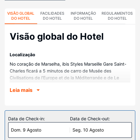
VISÃO GLOBAL
FACILIDADES
INFORMAÇÃO
REGULAMENTOS
DO HOTEL
DO HOTEL
DO HOTEL
DO HOTEL
Visão global do Hotel
Localização
No coração de Marselha, ibis Styles Marseille Gare Saint-
Charles ficará a 5 minutos de carro de Musée des
Civilisations de l’Europe et de la Méditerranée e de Le
Dome. Este hotel está a 3 km (1,8 mi) de Grand Port
Leia mais
Maritime de Marseille e a 3,1 km (1,9 mi) de Hôpital de
Timone.
Quartos
Sinta-se em casa num dos 59 quartos com um televisor
Data de Check-in:
Data de Check-out:
LCD. As camas têm colchões pillowtop, para um sono
Dom. 9 Agosto
Seg. 10 Agosto
pleno de conforto. O acesso à internet sem fios permite-
lhe estar sempre contactável. Ao final do dia, assista a