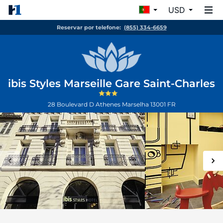
USD
Reservar por telefone:
(855) 334-6659
ibis Styles Marseille Gare Saint-Charles
28 Boulevard D Athenes
Marselha
13001
FR