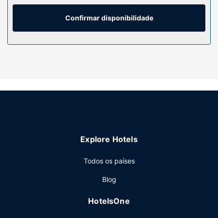
uma seleção de canais via satélite. As casas de banho
privativas dispõem de um polibã, artigos de higiene grátis
Confirmar disponibilidade
e secadores de cabelo.
Serviço do hotel
Participe nas várias atividades recreativas do local,
incluindo aluguer de bicicletas, ou aprecie soberbas vistas
a partir da açoteia. As facilidades adicionais incluem Wi-fi
grátis, serviços de concierge e um televisor no espaço
comum.
Restaurante
Ibis Styles Marseille Gare Saint-Charles dispõe de snack-
Explore Hotels
bar/pastelaria. Peça o seu cocktail favorito no bar/lounge.
Comece as suas manhãs da melhor forma com um
Todos os países
pequeno-almoço buffet grátis, servido diariamente entre
as 6:30 e as 10:30.
Blog
Outros serviços
HotelsOne
As principais comodidades incluem computadores, jornais
grátis no lobby e uma receção aberta 24 horas. Este hotel