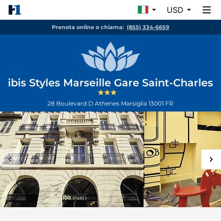
USD
Prenota online o chiama:
(855) 334-6659
ibis Styles Marseille Gare Saint-Charles
28 Boulevard D Athenes
Marsiglia
13001
FR