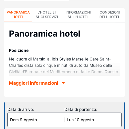
PANORAMICA
L'HOTEL E I
INFORMAZIONI
CONDIZIONI
HOTEL
SUOI SERVIZI
SULL'HOTEL
DELL'HOTEL
Panoramica hotel
Posizione
Nel cuore di Marsiglia, ibis Styles Marseille Gare Saint-
Charles dista solo cinque minuti di auto da Museo delle
Civiltà d'Europa e del Mediterraneo e da Le Dome. Questo
hotel si trova a 3 km da Grand Port Maritime de Marseille e
Maggiori informazioni
3,1 km da Hôpital La Timone.
Camere
Soggiorna in una delle 59 camere della struttura, complete
di TV LCD. Grazie ad un comodo letto con materasso a
Data di arrivo:
Data di partenza:
doppio strato dormirai sonni tranquilli. Il Wi-Fi gratuito ti
Dom 9 Agosto
Lun 10 Agosto
consente di restare in contatto con il mondo, mentre la TV
con canali via satellite è l'ideale per concedersi un po' di