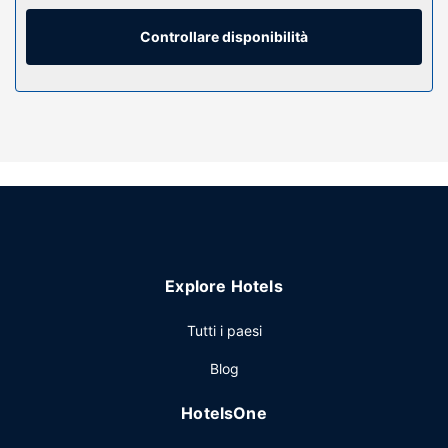
svago. Il bagno in camera dispone di doccia, set di
cortesia gratuiti e asciugacapelli.
Controllare disponibilità
Attrattive della proprietà
Scopri i molti servizi ricreativi a disposizione, tra cui un
servizio di noleggio biciclette e una terrazza da dove
ammirare il paesaggio. Questo hotel propone, inoltre, il Wi-
Fi gratuito, servizi di concierge e una TV nelle aree comuni.
Ristorante
Ibis Styles Marseille Gare Saint-Charles include uno snack
bar. Dissetati con il tuo drink preferito! Presso questa
struttura troverai un bar/lounge. La colazione a buffet
Explore Hotels
viene servita gratuitamente tutti i giorni dalle ore 06:30 alle
ore 10:30.
Tutti i paesi
Altre attrattive
Blog
Potrai usufruire di una postazione PC, quotidiani gratuiti
nella hall e una reception aperta 24 ore su 24. Un hotel
HotelsOne
offre 2 sale riunioni disponibili per eventi.