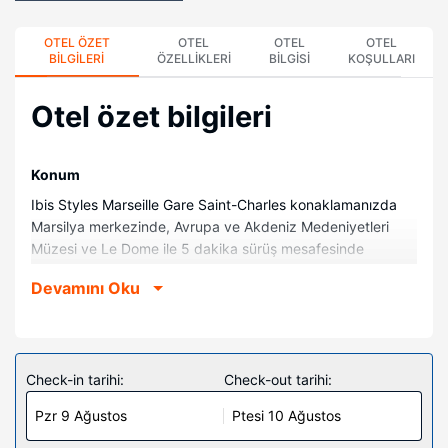
OTEL ÖZET
OTEL
OTEL
OTEL
BILGILERI
ÖZELLIKLERI
BILGISI
KOŞULLARI
Otel özet bilgileri
Konum
Ibis Styles Marseille Gare Saint-Charles konaklamanızda
Marsilya merkezinde, Avrupa ve Akdeniz Medeniyetleri
Müzesi ve Le Dome ile 5 dakika sürüş mesafesinde
olacaksınız. Bu otel Grand Port Maritime de Marseille ile 3
Devamını Oku
km (1,8 mil) ve Timone Hastanesi ile 3,1 km (1,9 mil)
mesafede.
Odalar
Misafirler için LCD televizyon olan 59 oda mevcuttur.
Check-in tarihi:
Check-out tarihi:
Odanızda bir pillowtop/yastık üstlü yatak bulunur.
Pzr 9 Ağustos
Ptesi 10 Ağustos
Misafirlerimize ücretsiz kablosuz internet sunulmaktadır.
Misafirlerimizin iyi vakit geçirebilmesi için uydu kanalları