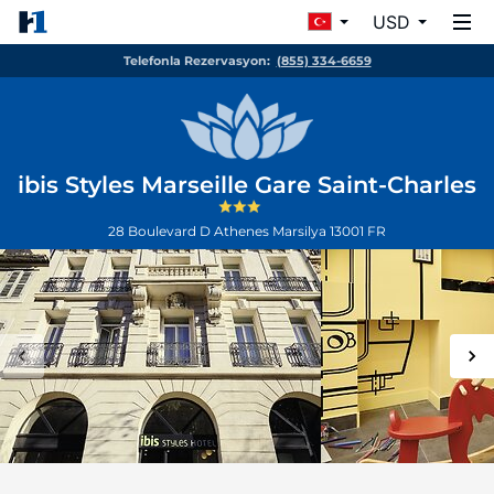
USD
Telefonla Rezervasyon:
(855) 334-6659
ibis Styles Marseille Gare Saint-Charles
28 Boulevard D Athenes
Marsilya
13001
FR