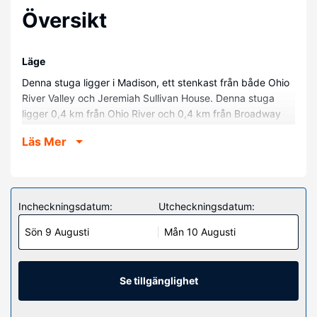
Översikt
Läge
Denna stuga ligger i Madison, ett stenkast från både Ohio
River Valley och Jeremiah Sullivan House. Denna stuga
ligger 0,4 km från Ohio River och 0,4 km från Broadway
Fountain.
Läs Mer
Hotellrum
Slå dig till ro i den här luftkonditionerade stugan, som har
en ugn och en spishäll i köket. Bekvämligheter som ingår
är mikrovågsugn och tvättmaskin.
Incheckningsdatum:
Utcheckningsdatum:
Bekvämligheter på anläggningen
Sön 9 Augusti
Mån 10 Augusti
Denna rökfria stuga erbjuder avgiftsfri parkering i
närheten, böcker och spel.
Se tillgänglighet
Övriga bekvämligheter
Avgiftsfri parkering erbjuds på plats.