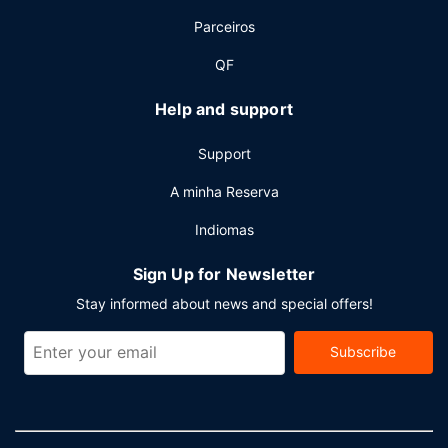
As principais comodidades incluem um serviço de limpeza
Parceiros
a seco, uma receção aberta 24 horas e armazenamento
de bagagem. Planeia um evento em Lincoln? Este hotel
QF
dispõe de uma zona para conferências e de 7 salas de
reuniões, com uma área total de 1372 metros quadrados.
Help and support
O transporte grátis de/para o aeroporto é grátis (mediante
pedido).
Support
A minha Reserva
Indiomas
Sign Up for Newsletter
Stay informed about news and special offers!
Subscribe