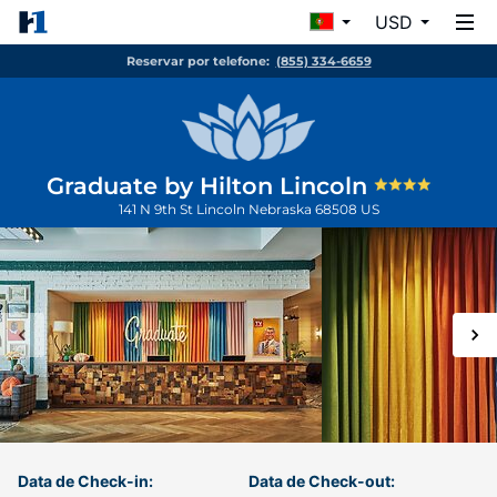
USD
Reservar por telefone:
(855) 334-6659
Graduate by Hilton Lincoln
141 N 9th St
Lincoln
Nebraska
68508
US
Data de Check-in:
Data de Check-out: