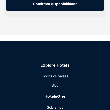
e secadores de cabelo. As comodidades incluem ainda
Confirmar disponibilidade
cofres com capacidade para computadores portáteis e
secretárias, além de telefone com chamadas locais grátis.
Serviço do hotel
Se procura lazer e entretenimento, poderá contar com
uma piscina interior e uma sala de fitness aberta 24 horas.
Entre as facilidades adicionais contam-se Wi-fi grátis, uma
sala de jogos e um salão de baile. Há um autocarro grátis à
sua disposição, que opera num raio de 5 milhas, se quiser
descobrir alguns dos principais pontos de interesse do
local.
Explore Hotels
Restaurante
Todos os países
Recarregue baterias no restaurante Single Barrel
dGraduate by Hilton Lincoln. Termine o dia com uma
Blog
bebida refrescante no bar/lounge. O hotel serve
pequenos-almoços preparados no momento diariamente
HotelsOne
entre as 7:00 e as 10:00 mediante uma sobretaxa.
Outros serviços
Sobre nos