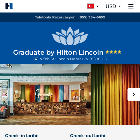
USD
Telefonla Rezervasyon:
(855) 334-6659
Graduate by Hilton Lincoln
141 N 9th St
Lincoln
Nebraska
68508
US
Check-in tarihi:
Check-out tarihi: