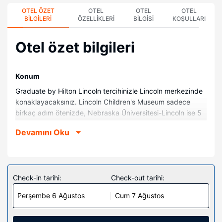
OTEL ÖZET
OTEL
OTEL
OTEL
BILGILERI
ÖZELLIKLERI
BILGISI
KOŞULLARI
Otel özet bilgileri
Konum
Graduate by Hilton Lincoln tercihinizle Lincoln merkezinde
konaklayacaksınız. Lincoln Children's Museum sadece
birkaç adım ötenizde, Nebraska Üniversitesi-Lincoln ise 5
dakikalık yürüme mesafesinde olacak. Bu otel Lied Center
Devamını Oku
ile 0,7 km (0,5 mil) ve Sheldon Sanat Müzesi ile 0,8 km
(0,5 mil) mesafede.
Odalar
Misafirlerimizin konforu ve rahatı için 231 klimalı oda
Check-in tarihi:
Check-out tarihi:
buzdolabı ve düz ekran televizyon bulunmaktadır.
Perşembe 6 Ağustos
Cum 7 Ağustos
Misafirlerimize ücretsiz kablosuz internet sunulmaktadır.
Misafirlerimizin iyi vakit geçirebilmesi için kablolu TV
kanalları vardır. Özel banyo, duş/küvet kombinasyonu,