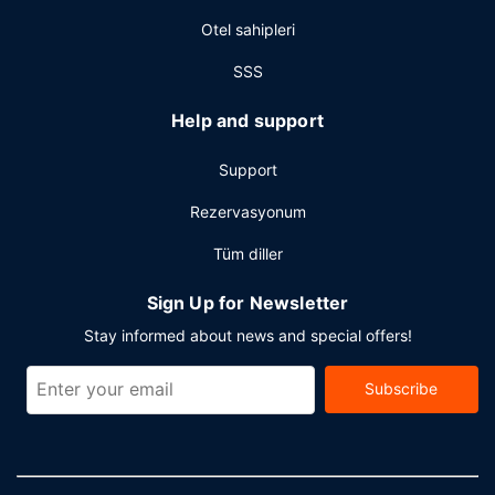
bölgesinde bir etkinlik mi planlıyorsunuz? Bu otel
Otel sahipleri
misafirlerimize 14766 ayak kare alanda konferans alanı ve
7 toplantı odası sunmaktadır. Misafirler için ücretsiz gidiş-
SSS
dönüş havaalanı transfer servisi istek üzerine hizmet
vermektedir.
Help and support
Support
Rezervasyonum
Tüm diller
Sign Up for Newsletter
Stay informed about news and special offers!
Subscribe