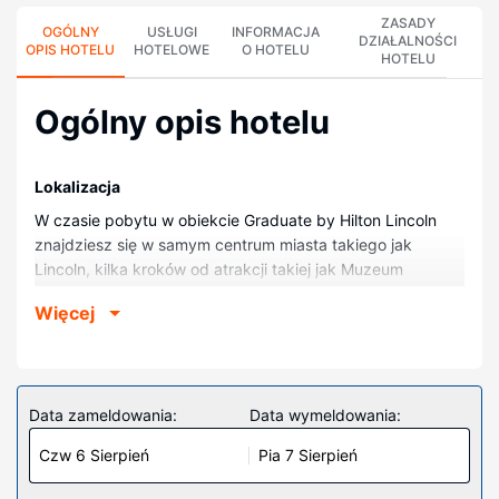
ZASADY
OGÓLNY
USŁUGI
INFORMACJA
DZIAŁALNOŚCI
OPIS HOTELU
HOTELOWE
O HOTELU
HOTELU
Ogólny opis hotelu
Lokalizacja
W czasie pobytu w obiekcie Graduate by Hilton Lincoln
znajdziesz się w samym centrum miasta takiego jak
Lincoln, kilka kroków od atrakcji takiej jak Muzeum
Dziecięce w Lincoln i pięć minut piechotą od miejsca
Więcej
takiego jak University of Nebraska-Lincoln. Hotel znajduje
się 0,7 km od atrakcji takiej jak Lied Center i 0,8 km od
miejsca takiego jak Sheldon Museum of Art.
Pokoje
Data zameldowania:
Data wymeldowania:
Poczuj się jak w domu w 231 klimatyzowanych pokojach,
Czw 6 Sierpień
Pia 7 Sierpień
których wyposażenie to lodówka i telewizor
płaskoekranowy. Bezpłatny bezprzewodowy dostęp do