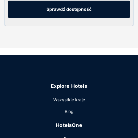
internetu zapewni łączność ze światem, a telewizja
kablowa — rozrywkę. Prywatna łazienka — wyposażenie:
Sprawdź dostępność
wanna połączona z prysznicem, bezpłatne przybory
toaletowe i suszarki do włosów. Udogodnienia obejmują
sejfy na laptopa i biurka oraz telefon (bezpłatne
połączenia telefoniczne miejscowe).
Udogodnienia w obiekcie
Dostępne udogodnienia rekreacyjne to basen kryty i
całodobowe centrum fitness. Ten hotel oferuje
udogodnienia takie jak bezpłatny bezprzewodowy dostęp
do internetu, sala/salon gier i sala balowa. Do dyspozycji
gości jest bezpłatny wahadłowy autobus (zasięg: 5 mile).
Explore Hotels
Restauracja
Wszystkie kraje
Goście obiektu Graduate by Hilton Lincoln mogą zjeść
pyszny posiłek w restauracji Single Barrel. Zrelaksuj się po
Blog
całym dniu w barze/salonie klubowym. Śniadanie na
zamówienie jest podawane codziennie od 7 do 10 za
HotelsOne
opłatą.
Pozostałe udogodnienia