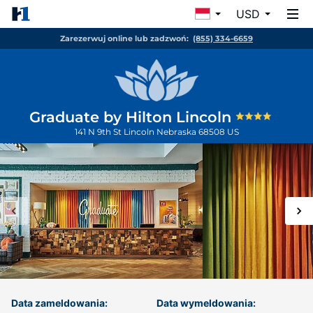
USD
Zarezerwuj online lub zadzwoń:
(855) 334-6659
Graduate by Hilton Lincoln
141 N 9th St
Lincoln
Nebraska
68508
US
Data zameldowania:
Data wymeldowania: