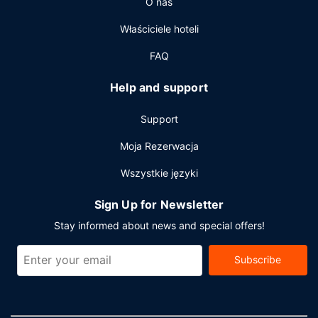
O nas
Udogodnienia biznesowe to usługi pralni chemicznej,
Właściciele hoteli
recepcja całodobowa oraz przechowalnia bagażu. Jeżeli
planujesz spotkanie w mieście Lincoln, hotel oferuje
FAQ
pomieszczenia konferencyjne oraz 7 sale konferencyjne o
łącznej powierzchni 1372 m kw. (14766 stopy
Help and support
kwadratowe). Bezpłatne udogodnienia to transport z
lotniska i na lotnisko (na życzenie).
Support
Moja Rezerwacja
Wszystkie języki
Sign Up for Newsletter
Stay informed about news and special offers!
Subscribe