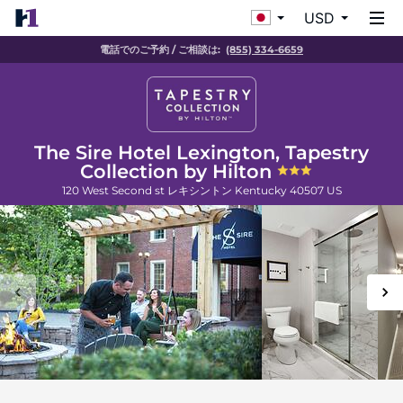
USD
電話でのご予約 / ご相談は:
(855) 334-6659
The Sire Hotel Lexington, Tapestry
Collection by Hilton
120 West Second st
レキシントン
Kentucky
40507
US