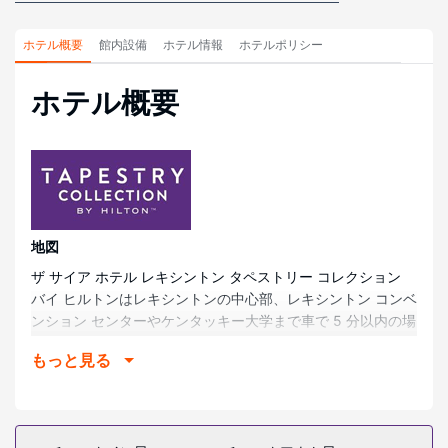
ホテル概要
館内設備
ホテル情報
ホテルポリシー
ホテル概要
地図
ザ サイア ホテル レキシントン タペストリー コレクション
バイ ヒルトンはレキシントンの中心部、レキシントン コンベ
ンション センターやケンタッキー大学まで車で 5 分以内の場
所にあります。 このホテルは、ケンタッキー ホース パーク
もっと見る
まで 13.3 km、レッドマイル競馬場まで 3.1 km の場所にあ
ります。
部屋
全部で 42 室ある客室には冷蔵庫、薄型テレビがあります。