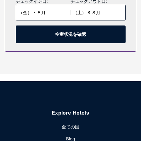
チェックイン日:
チェックアウト日:
ピロートップのベッドには、羽毛の掛け布団、高級寝具が備
（金） 7 ８月
（土） 8 ８月
わっています。客室ではWiFi (無料)をご利用いただけます。
専用バスルームには、バスアメニティ (無料)、ヘアドライヤ
ーが付いています。
空室状況を確認
施設
24 時間営業のフィットネスセンターなどをレクリエーション
に利用し、テラスや庭園からの眺めをお楽しみいただけま
す。
レストラン
ザ サイア ホテル レキシントン タペストリー コレクション
バイ ヒルトンにご滞在中は、レストランでお食事をお楽しみ
ください。バー / ラウンジでお好みのドリンクを召し上が
り、喉の渇きを癒してください。
その他の施設
Explore Hotels
24 時間対応ビジネスセンター、エクスプレス チェックイ
ン、エクスプレス チェックアウトをお使いいただけます。敷
全ての国
地内にはセルフパーキング (有料) が備わっています。
Blog