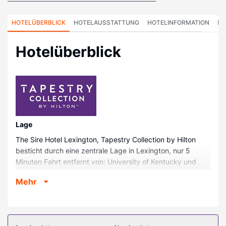
HOTELÜBERBLICK
HOTELAUSSTATTUNG
HOTELINFORMATION
HO
Hotelüberblick
Lage
The Sire Hotel Lexington, Tapestry Collection by Hilton
besticht durch eine zentrale Lage in Lexington, nur 5
Minuten Fahrt entfernt von: University of Kentucky und
Red Mile Racetrack. Dieses Hotel ist 13,3 km von Kentucky
Mehr
Horse Park und 5,3 km von Hamburg Place entfernt.
Zimmer
Fühl dich in einem der 42 Zimmer, die Kühlschrank und
einen Flachbildfernseher bieten, wie zu Hause. Dein