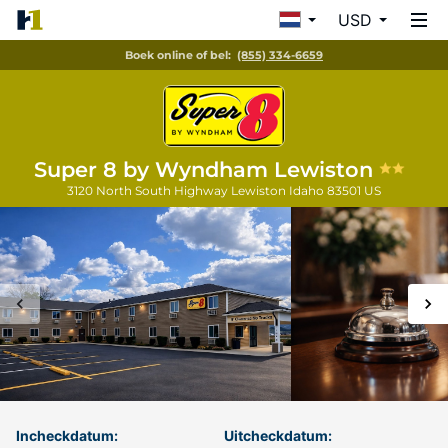
USD
Boek online of bel:
(855) 334-6659
Super 8 by Wyndham Lewiston
3120 North South Highway
Lewiston
Idaho
83501
US
Incheckdatum:
Uitcheckdatum: