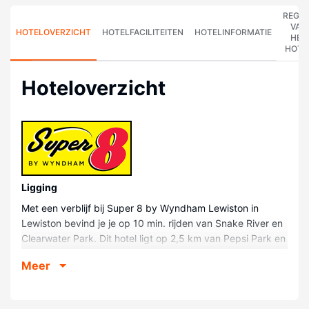
REGE
VAN
HOTELOVERZICHT
HOTELFACILITEITEN
HOTELINFORMATIE
HET
HOTE
Hoteloverzicht
Ligging
Met een verblijf bij Super 8 by Wyndham Lewiston in
Lewiston bevind je je op 10 min. rijden van Snake River en
Clearwater Park. Dit hotel ligt op 2,5 km van Pepsi Park en
op 2,7 km van Clearwater Canyon Cellars.
Meer
Kamers
Doe of je thuis bent in één van de 61 klimaatgeregelde