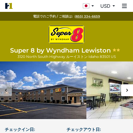
USD
電話でのご予約 / ご相談は:
(855) 334-6659
Super 8 by Wyndham Lewiston
3120 North South Highway
ルーイストン
Idaho
83501
US
チェックイン日:
チェックアウト日: