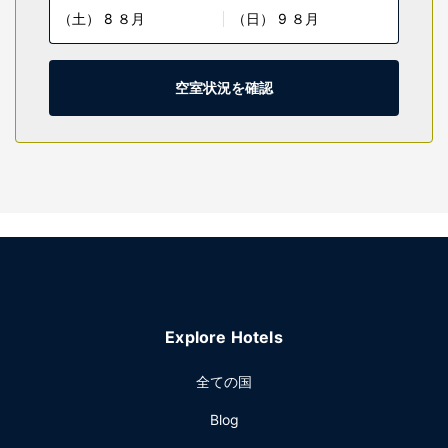
（土） 8 ８月
（日） 9 ８月
いただけます。シャワー付き浴槽のある専用バスルームに
は、バスアメニティ (無料)、ヘアドライヤーが備わっていま
す。
空室状況を確認
施設
便利なWiFi (無料)、テレビ (共用エリア)、自動販売機などを
ご利用いただけます。
レストラン
無料の朝食のテイクアウトを毎日、5:00 ～ 9:00 までお召し
上がりいただけます。
その他の施設
エクスプレス チェックイン、エクスプレス チェックアウト、
ロビーでの新聞サービス (無料)をお使いいただけます。敷地
内にはセルフパーキング (無料) が備わっています。
Explore Hotels
全ての国
Blog