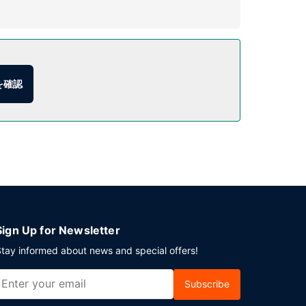
す。
を確認
無料) が備わっています。
Sign Up for Newsletter
tay informed about news and special offers!
Subscribe