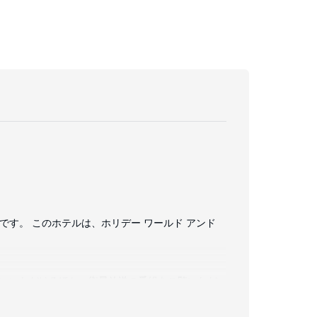
です。 このホテルは、ホリデー ワールド アンド
お使いいただけるほか、衛星放送の番組をご覧いただ
/ ティーメーカー、アイロン / アイロン台の他