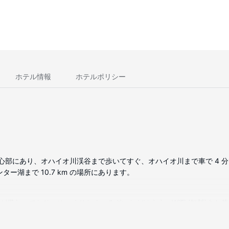
ホテル情報
ホテルポリシー
心部にあり、オハイオ川渓谷まで歩いてすぐ、オハイオ川まで車で 4 分
ター湖まで 10.7 km の場所にあります。
どが備わっており、ゆっくりおくつろぎいただけます。WiFi (無料)を
、バスアメニティ (無料)、ヘアドライヤーが備わっています。コーヒー 
ます。