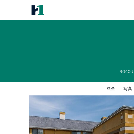
Quality Inn Lewisport
料金
写真
レビュー
地図
館内設備
9040 
料金
写真