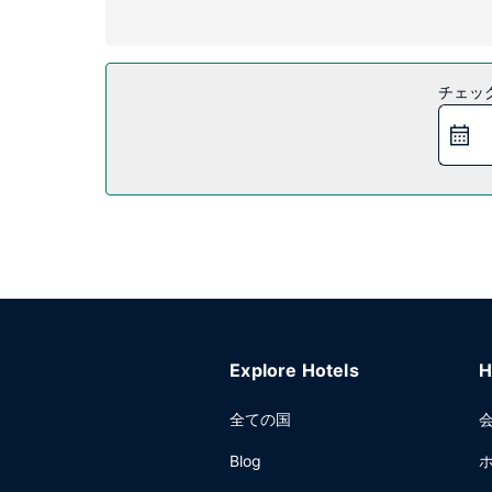
施設
季節限定屋外プールなどのレクリエーション設備のほ
レストラン
チェッ
無料のビュッフェを毎日、6:00 ～ 9:00 まで
その他の施設
ビジネスセンター、24 時間対応フロントデスク、
Explore Hotels
H
全ての国
Blog