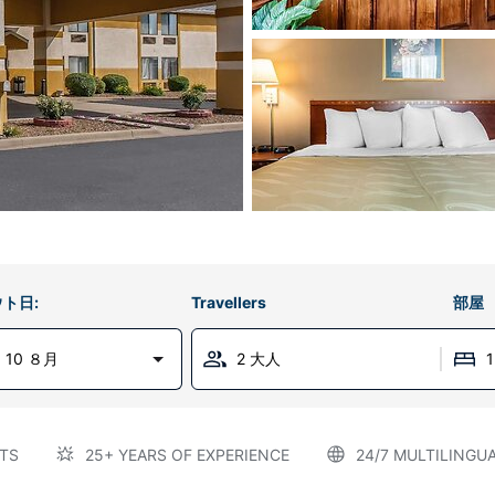
ト日:
Travellers
部屋
 10 ８月
2 大人
TS
25+ YEARS OF EXPERIENCE
24/7 MULTILINGU