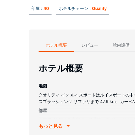
部屋 :
40
ホテルチェーン :
Quality
ホテル概要
レビュー
館内設備
ホテル概要
地図
クオリティ イン ルイスポートはルイスポートの中
スプラッシィング サファリまで 47.9 km、カーペン
部屋
全部で 40 室ある客室には冷蔵庫、電子レンジな
もっと見る
けます。シャワー付き浴槽のある専用バスルームには
に、市内通話 (無料)付きの電話をご利用いただけ