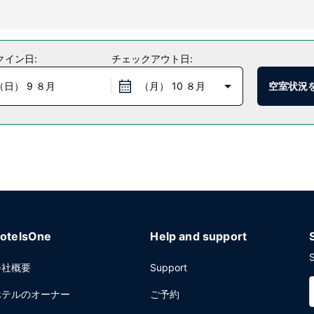
か、WiFi (無料)、ピクニックエリアなどの設備をご利用いただけま
クイン日:
チェックアウト日:
お召し上がりいただけます。
（日） 9 ８月
（月） 10 ８月
空室状況
荷物保管サービスをお使いいただけます。敷地内にはセルフパーキング (
otelsOne
Help and support
S
会社概要
Support
ホテルのオーナー
ご予約