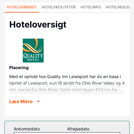
HOTELOVERSIGT
HOTELFACILITETER
HOTELINFO
HOTELREGLER
Hoteloversigt
Placering
Med et ophold hos Quality Inn Lewisport har du en base i
hjertet af Lewisport, kun få skridt fra Ohio River Valley og 4
min. kørsel fra Ohio River. Dette hotel ligger 47,9 km fra
Holiday World and Splashin' Safari og 10,7 km fra
Læs Mere
Carpenter Lake.
Værelser
Føl dig hjemme i et af de 40 værelser, der indeholder
køleskab og mikrobølgeovn. Med gratis Wi-Fi kan du altid
Ankomstdato
Afrejsedato
komme på nettet, og satellitkanaler sørger for