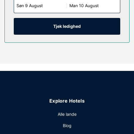
Søn 9 August
Man 10 August
underholdningen. Værelset har et privat badeværelse med
en kombination af bruser/badekar samt gratis toiletartikler
og hårtørrer. Faciliteter inkluderer kaffe-/temaskiner og
strygejern/strygebrætter, samt telefoner med gratis
Tjek ledighed
lokalopkald.
Ejendomsfacilitet
Drag fordel af rekreative tilbud, såsom en sæsonbestemt
udendørs pool, eller andre faciliteter, inklusive gratis
trådløs internetadgang og picnicområde.
Restaurant
Gratis morgenmadsbuffet serveres dagligt fra kl. 06.00 til
kl. 09.00.
Andre faciliteter
Explore Hotels
Gæsterne har blandt andet adgang til et forretningscenter,
en døgnåben reception og bagageopbevaring. Gratis
Alle lande
selvstændig parkering er til rådighed på stedet.
Blog