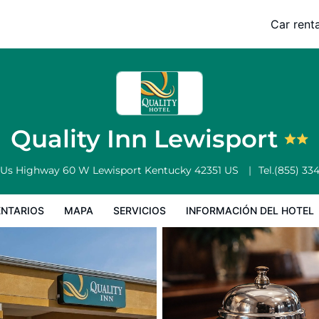
Car renta
Servicios
Información del hotel
Condiciones especiales
Quality Inn Lewisport
 Us Highway 60 W
Lewisport
Kentucky
42351
US
Tel.
(855) 33
NTARIOS
MAPA
SERVICIOS
INFORMACIÓN DEL HOTEL