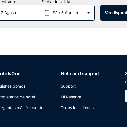
 entrada:
Fecha de salida:
 7 Agosto
Sáb 8 Agosto
Ver disponi
ías de 06:00 a 09:00.
cepción las 24 horas y consigna de equipaje a tu disposición. Hay un
otelsOne
Help and support
S
uienes Somos
Support
ropietarios de hotel
Mi Reserva
reguntas más frecuentes
Todos los idiomas