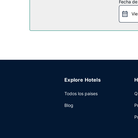
Fecha de
Restaurante
Vie
Se ofrece un desayuno bufé gratuito todos los d
Otros servicios
Tendrás un centro de negocios, un servicio de re
Explore Hotels
H
Todos los paises
Q
Blog
P
P