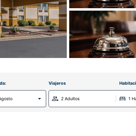
da:
Viajeros
Habitac
Agosto
2 Adultos
1 H