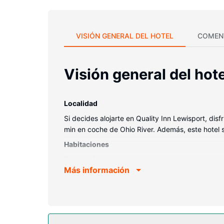
VISIÓN GENERAL DEL HOTEL
COMEN
Visión general del hote
Localidad
Si decides alojarte en Quality Inn Lewisport, dis
min en coche de Ohio River. Además, este hotel 
Habitaciones
Te sentirás como en tu propia casa en cualquiera
Más información
Además, podrás disfrutar de canales por satélite
secadores de pelo. Entre las comodidades, se inc
Servicios hotel
Con piscina al aire libre de temporada y muchas o
Internet wifi gratis y una zona de pícnic.