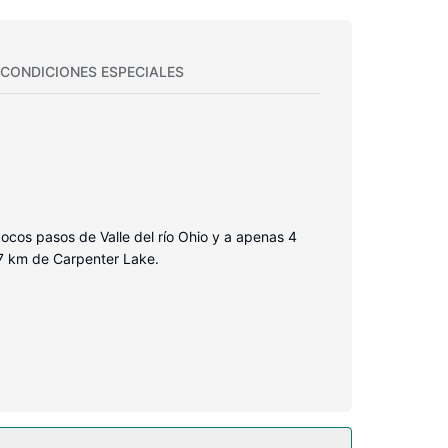
CONDICIONES ESPECIALES
pocos pasos de Valle del río Ohio y a apenas 4
,7 km de Carpenter Lake.
i gratis te mantendrá en contacto con los tuyos.
tículos de higiene personal gratuitos y
n y llamadas locales gratuitas.
 minuto libre. Encontrarás también conexión a