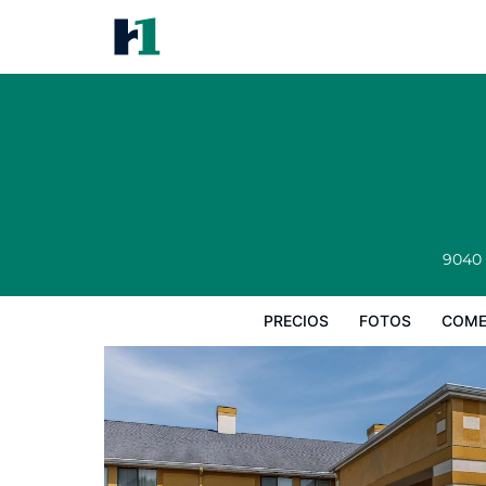
Quality Inn Lewisport
Precios
Fotos
Comentarios
Mapa
9040
PRECIOS
FOTOS
COME