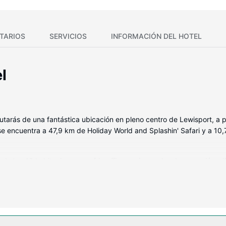
TARIOS
SERVICIOS
INFORMACIÓN DEL HOTEL
l
frutarás de una fantástica ubicación en pleno centro de Lewisport, a 
se encuentra a 47,9 km de Holiday World and Splashin' Safari y a 10
 de las 40 habitaciones con frigorífico y microondas. La conexión wif
. El baño privado con ducha y bañera combinadas está provisto de ar
luyen cafetera y tetera, tabla de planchar con plancha y teléfono co
tras instalaciones recreativas a tu disposición, no te quedará ni un