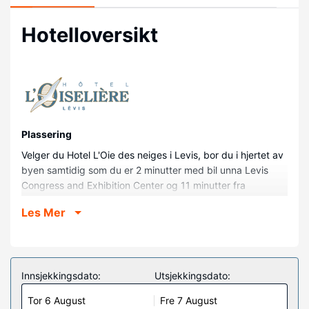
Hotelloversikt
Plassering
Velger du Hotel L'Oie des neiges i Levis, bor du i hjertet av
byen samtidig som du er 2 minutter med bil unna Levis
Congress and Exhibition Center og 11 minutter fra
Aquarium of Quebec. Dette hotellet ligger 3,6 mi (5,7 km)
Les Mer
unna Quartier Petit Champlain og 3,6 mi (5,8 km) unna
Château Frontenac.
Rom
Føl deg som hjemme i et av de 89 gjesterommene, som er
Innsjekkingsdato:
Utsjekkingsdato:
individuelt dekorert og utstyrt med kjøleskap og
Tor 6 August
Fre 7 August
Flatskjerm-TV. Du kan holde deg oppdatert med inkludert