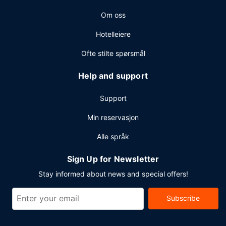
Planlegger du en event i Levis? Som en av dette hotellet
Om oss
sine gjester tilbys du møte- og konferanserom på opp til
207 kvadratmeter, blant annet konferansesenter og 7
Hotelleiere
møterom. Gjestene tilbys ubetjent parkering (inkludert) på
stedet.
Ofte stilte spørsmål
Help and support
Support
Min reservasjon
Alle språk
Sign Up for Newsletter
Stay informed about news and special offers!
Subscribe