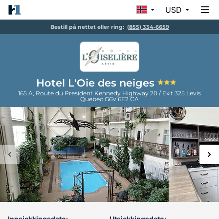
USD
Bestill på nettet eller ring:
(855) 334-6659
Hotel L'Oie des neiges
165 A, Route du President Kennedy Highway 20 / Exit 325
Levis
Quebec
G6V 6E2
CA
Innsjekkingsdato:
Utsjekkingsdato: