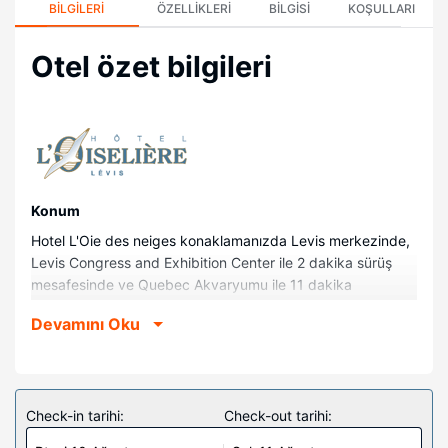
BILGILERI
ÖZELLIKLERI
BILGISI
KOŞULLARI
Otel özet bilgileri
Konum
Hotel L'Oie des neiges konaklamanızda Levis merkezinde,
Levis Congress and Exhibition Center ile 2 dakika sürüş
mesafesinde ve Quebec Akvaryumu ile 11 dakika
mesafede olacaksınız. Bu otel Quartier Petit Champlain
Devamını Oku
bölgesi ile 5,7 km (3,6 mil) ve Château Frontenac ile 5,8
km (3,6 mil) mesafede.
Odalar
Misafirler buzdolabı ve düz ekran televizyon bulunan 89
Check-in tarihi:
Check-out tarihi:
ayrı ayrı dekore edilmiş odada evlerinin konforunu