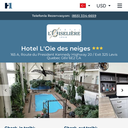
USD
Telefonla Rezervasyon:
(855) 334-6659
Hotel L'Oie des neiges
165 A, Route du President Kennedy Highway 20 / Exit 325
Levis
Quebec
G6V 6E2
CA
Check-in tarihi:
Check-out tarihi: