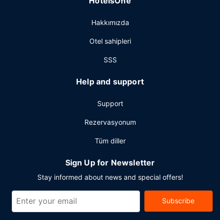
HotelsOne
ve 24 saat açık resepsiyon mevcuttur. Levis bölgesinde bir
etkinlik mi planlıyorsunuz? Bu otel misafirlerimize 2225
Hakkımızda
ayak kare alanda konferans merkezi ve 7 toplantı odası
sunmaktadır. Ücretsiz otopark vardır.
Otel sahipleri
SSS
Help and support
Support
Rezervasyonum
Tüm diller
Sign Up for Newsletter
Stay informed about news and special offers!
Subscribe