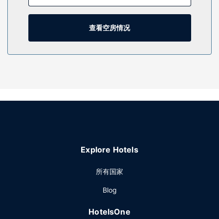
物业设施
您可享受室内游泳池、热水浴缸和桑拿等丰富度假设施。此酒
查看空房情况
店的其他设施包括免费 WiFi、大堂壁炉和旅游/票务服务。
餐厅
在忙碌的一天后，不妨去酒吧/酒廊轻松一下。免费欧式早餐供
应时间为：周一至周五 06:30 至 09:30，周末 07:00 至
10:00。
其他设施
特色服务/设施包括免费高速有线上网、电脑站点和24 小时前
台服务。计划在李维斯举办活动？这家酒店拥有 207 平方米
（2225 平方英尺）的空间，包括会议中心和7 间会议室。酒店
提供免费自助停车。
Explore Hotels
所有国家
Blog
HotelsOne