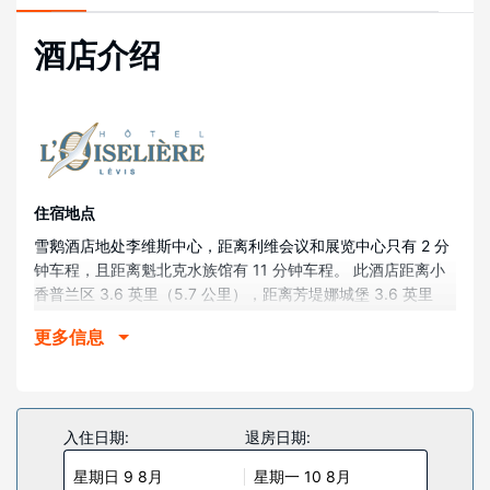
酒店介绍
住宿地点
雪鹅酒店地处李维斯中心，距离利维会议和展览中心只有 2 分
钟车程，且距离魁北克水族馆有 11 分钟车程。 此酒店距离小
香普兰区 3.6 英里（5.7 公里），距离芳堤娜城堡 3.6 英里
（5.8 公里）。
更多信息
客房
有 89 间特色装修的客房提供冰箱和平板电视；您定能在旅途
中找到家的舒适。提供免费有线和无线上网，方便您与朋友保
持联系；另提供数码频道，可满足您的娱乐需求。配备淋浴/盆
入住日期:
退房日期:
浴组合的私人浴室提供免费洗浴用品和吹风机。便利设施包括
星期日 9 8月
星期一 10 8月
书桌和微波炉，以及带有免费市内通话的电话。