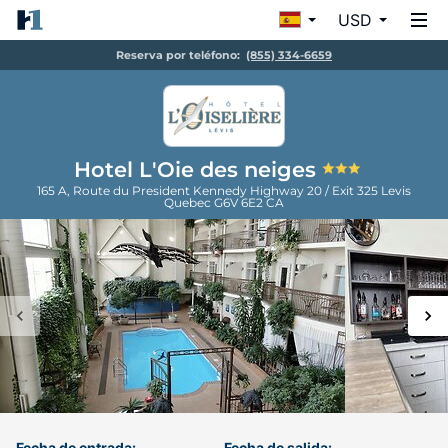
USD
Reserva por teléfono:
(855) 334-6659
Hotel L'Oie des neiges
165 A, Route du President Kennedy Highway 20 / Exit 325
Levis
Quebec
G6V 6E2
CA
Fecha de entrada:
Fecha de salida: