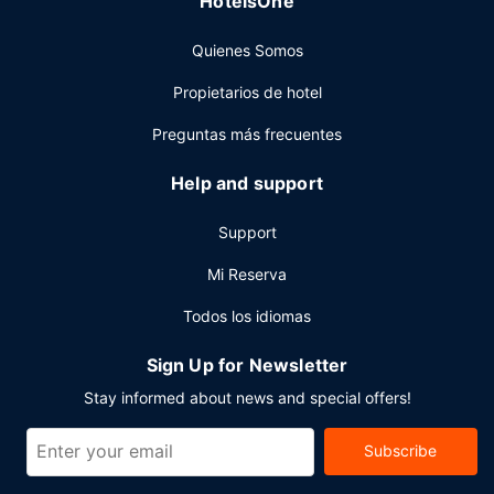
HotelsOne
Otros servicios
Quienes Somos
Tendrás conexión a Internet por cable gratis, una sala de
ordenadores y un servicio de recepción las 24 horas a tu
Propietarios de hotel
disposición. ¿Estás organizando un evento en Levis? En
este hotel tienes a tu disposición 207 metros cuadrados de
Preguntas más frecuentes
espacio con centro de conferencias y 7 salas de
reuniones. Hay un aparcamiento sin asistencia gratuito
Help and support
disponible.
Support
Mi Reserva
Todos los idiomas
Sign Up for Newsletter
Stay informed about news and special offers!
Subscribe