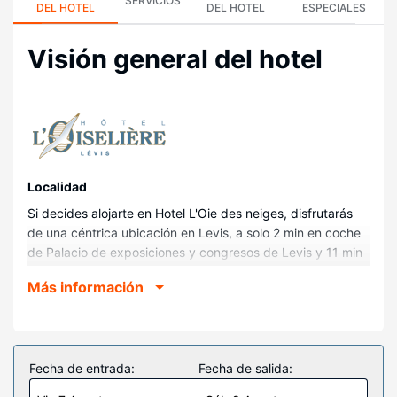
SERVICIOS
DEL HOTEL
DEL HOTEL
ESPECIALES
Visión general del hotel
Localidad
Si decides alojarte en Hotel L'Oie des neiges, disfrutarás
de una céntrica ubicación en Levis, a solo 2 min en coche
de Palacio de exposiciones y congresos de Levis y 11 min
de Acuario de Québec. Además, este hotel se encuentra a
Más información
5,7 km de Barrio Petit Champlain y a 5,8 km de Castillo de
Frontenac.
Habitaciones
Te sentirás como en tu propia casa en cualquiera de las 89
Fecha de entrada:
Fecha de salida:
habitaciones con decoraciones diferentes, equipadas con