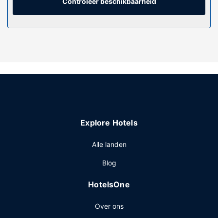
Controleer beschikbaarheid
Profiteer van fitnessfaciliteiten of maak gebruik van gratis
wifi of conciërgeservices.
Overige voorzieningen
Enkele van de voorzieningen zijn een
stomerij/wasserijservice, een 24-uurs receptie en een kluis
bij de receptie.
Explore Hotels
Alle landen
Blog
HotelsOne
Over ons