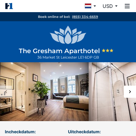
USD
Boek online of bel:
(855) 334-6659
The Gresham Aparthotel
36 Market St
Leicester
LE1 6DP
GB
Incheckdatum:
Uitcheckdatum: