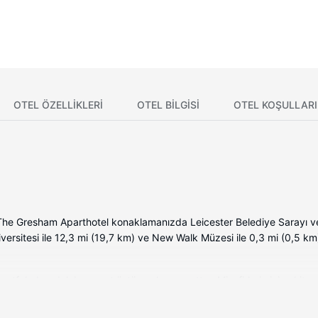
OTEL ÖZELLIKLERI
OTEL BILGISI
OTEL KOŞULLARI
i The Gresham Aparthotel konaklamanızda Leicester Belediye Sarayı 
ersitesi ile 12,3 mi (19,7 km) ve New Walk Müzesi ile 0,3 mi (0,5 k
mutfak, buzdolabı ve set üstü ocak mevcuttur. Misafirlerin iyi vakit geç
dır. Misafirlerimize telefon, emanet kasası ve mikrodalga fırın gibi im