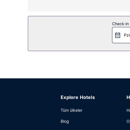
Misafirlerimiz için spor salonu, ücretsiz kablosu
Diğer güzellikler
Check-in t
Misafirler için kuru temizleme/çamaşır yıkama se
Pzr
Explore Hotels
H
Tüm ülkeler
H
Blog
O