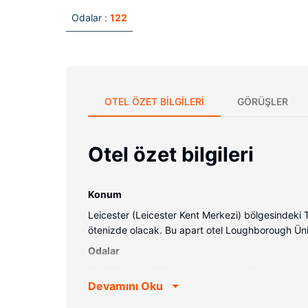
Odalar :
122
OTEL ÖZET BILGILERI
GÖRÜŞLER
Otel özet bilgileri
Konum
Leicester (Leicester Kent Merkezi) bölgesindek
ötenizde olacak. Bu apart otel Loughborough Üniv
Odalar
Misafirler için 122 ayrı ayrı dekore edilmiş odada 
Devamını Oku
ekran televizyon ve ücretsiz kablosuz internet var
Otelin güzelliği