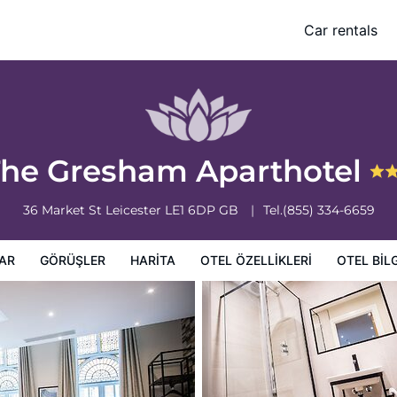
Car rentals
leri
Otel bilgileri
Otel Koşulları
he Gresham Aparthotel
36 Market St
Leicester
LE1 6DP
GB
Tel.
(855) 334-6659
AR
GÖRÜŞLER
HARITA
OTEL ÖZELLIKLERI
OTEL BILG