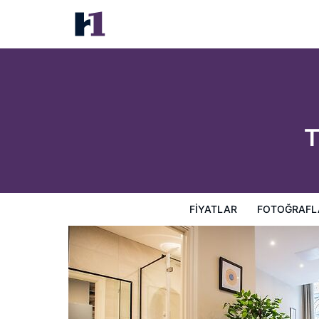
The Gresham Aparthotel
Fiyatlar
Fotoğraflar
Görüşler
Harita
Otel Özellik
T
FIYATLAR
FOTOĞRAFL