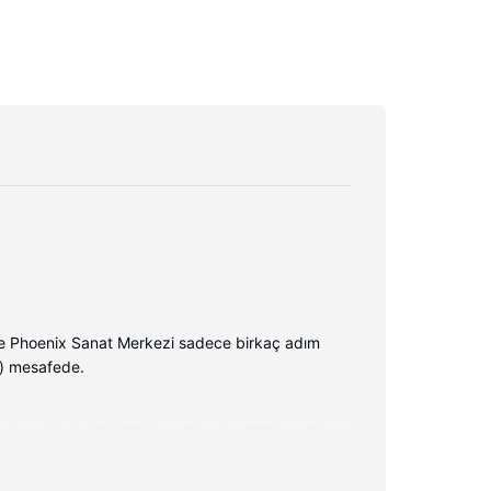
ve Phoenix Sanat Merkezi sadece birkaç adım
m) mesafede.
irmesi için dijital TV kanalları olan 32-inç düz
kânlar ve kolaylıklar sunulmaktadır.