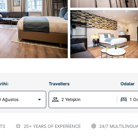
rihi:
Travellers
Odalar
0 Ağustos
2 Yetişkin
1 O
TS
25+ YEARS OF EXPERIENCE
24/7 MULTILINGU