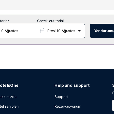
z İnternet ve danışma (concierge) hizmetleri bulunmaktadır.
arihi:
Check-out tarihi:
rvisi, 24 saat açık resepsiyon ve resepsiyonda emanet kasası mevcut
 9 Ağustos
Ptesi 10 Ağustos
Yer durumu
otelsOne
Help and support
S
akkımızda
Support
tel sahipleri
Rezervasyonum