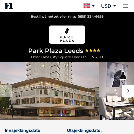
USD
Bestill på nettet eller ring:
(855) 334-6659
Park Plaza Leeds
Boar Lane City Square
Leeds
LS1 5NS
GB
Innsjekkingsdato:
Utsjekkingsdato: