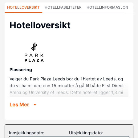
HOTELLOVERSIKT
HOTELLFASILITETER
HOTELLINFORMASJON
HO
Hotelloversikt
Plassering
Velger du Park Plaza Leeds bor du i hjertet av Leeds, og
du vil ha mindre enn 15 minutter å gå til både First Direct
Arena og University of Leeds. Dette hotellet ligger 1,3 mi
(2,1 km) unna Royal Armouries og 0,1 mi (0,1 km) unna
Les Mer
Canal Wharf.
Rom
Overnatt i et av de 187 gjesterommene, som har LCD-TV.
Du kan holde deg oppdatert med inkludert kablet og
Innsjekkingsdato:
Utsjekkingsdato:
trådløst internett, og underholdningen er sikret med