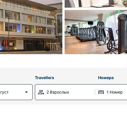
Travellers
Номера
вгуст
2 Взрослых
1 Номер