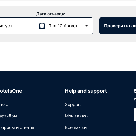
 для спорта и отдыха, в числе которых фитнес-центр, а также 
Дата отъезда:
и услуги по проведению бракосочетаний.
Август
Пнд 10 Август
Проверить на
Chino Latino, где подаются обед и ужин. Этот ресторан предлага
уточное обслуживание номеров. Загляните в бар/лаунж и утоли
й): по будним дням с 6:30 до 10:00, по выходным дням с 7:30 д
щее: бесплатный (проводной) доступ в интернет, бесплатные га
otelsOne
Help and support
S
 нас
Support
артнёры
Мои заказы
опросы и ответы
Все языки