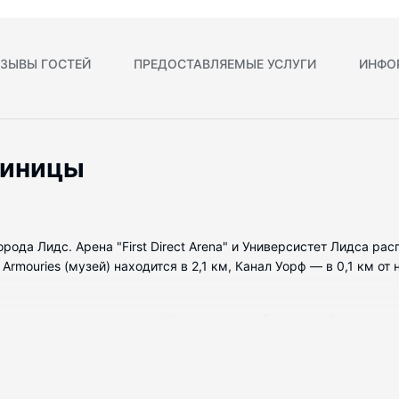
ЗЫВЫ ГОСТЕЙ
ПРЕДОСТАВЛЯЕМЫЕ УСЛУГИ
ИНФО
тиницы
орода Лидс. Арена "First Direct Arena" и Универсистет Лидса р
mouries (музей) находится в 2,1 км, Канал Уорф — в 0,1 км от н
номеров, где установлены ЖК-телевизоры. Бесплатный проводно
е того, к вашим услугам спутниковое телевидение. Собственны
ен. Предоставляются следующие удобства и услуги: сейфы (вм