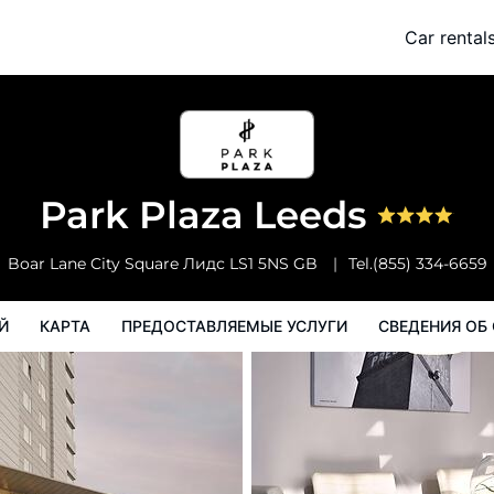
Car rental
Карта
Предоставляемые услуги
Сведения об отеле
Поряд
Park Plaza Leeds
Boar Lane City Square
Лидс
LS1 5NS
GB
Tel.
(855) 334-6659
Й
КАРТА
ПРЕДОСТАВЛЯЕМЫЕ УСЛУГИ
СВЕДЕНИЯ ОБ 