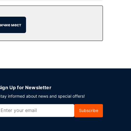
прочие услуги и удобства, такие как
личие мест
ет азиатская кухня. Тем, кому не хочется
те жажду своим любимым напитком. За
о 11:30.
зеты в холле и химчистка или прачечная.
Sign Up for Newsletter
tay informed about news and special offers!
Subscribe