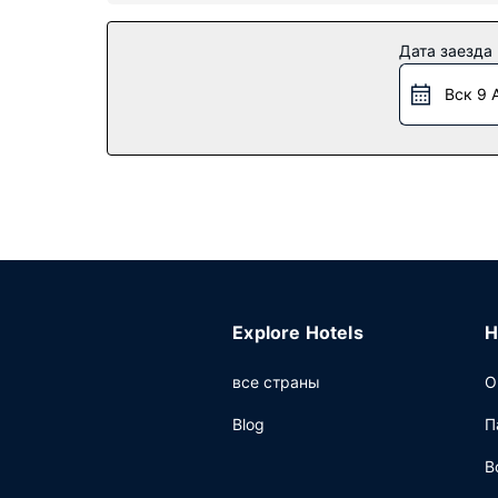
Особенности объекта
К вашим услугам многочисленные возможности
Дата заезда
бесплатный беспроводной доступ в интернет 
Вск 9 
Ресторан
Когда вы проголодаетесь, зайдите в ресторан 
покидать свой номер, предлагается круглос
отдельную плату предлагается завтрак (с собо
Другие особенности
Для удобства гостей предоставляется следую
Explore Hotels
H
все страны
О
Blog
П
В